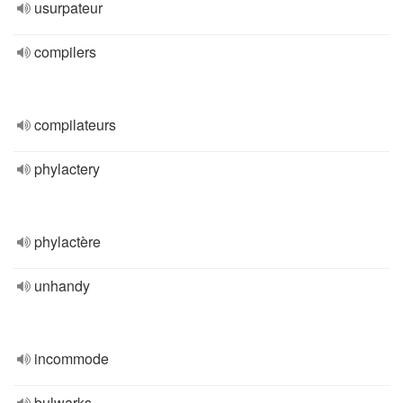
usurpateur
compilers
compilateurs
phylactery
phylactère
unhandy
incommode
bulwarks