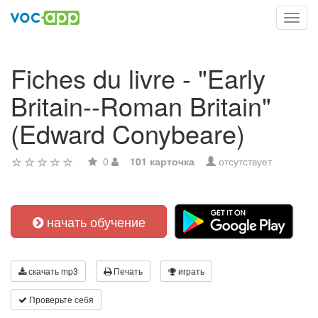
Toggl
navig
Fiches du livre - "Early
Britain--Roman Britain"
(Edward Conybeare)
0
101 карточка
отсутствует
начать обучение
скачать mp3
Печать
играть
Проверьте себя