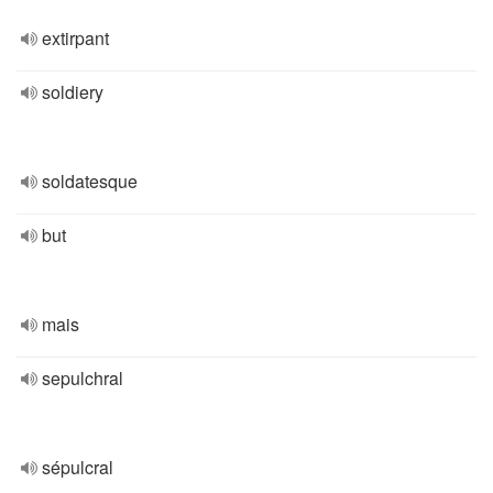
extirpant
soldiery
soldatesque
but
mais
sepulchral
sépulcral