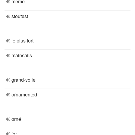
même
stoutest
le plus fort
mainsails
grand-voile
ornamented
orné
for