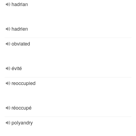
hadrian
hadrien
obviated
évité
reoccupied
réoccupé
polyandry