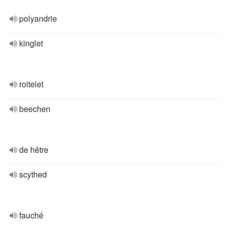
polyandrie
kinglet
roitelet
beechen
de hêtre
scythed
fauché