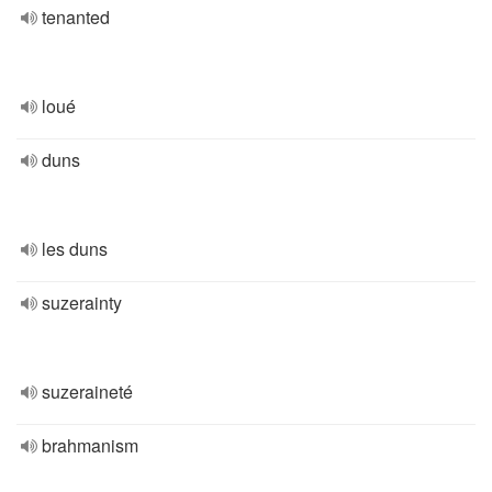
tenanted
loué
duns
les duns
suzerainty
suzeraineté
brahmanism