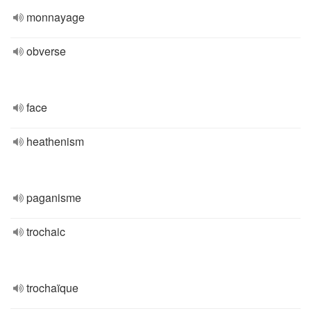
monnayage
obverse
face
heathenism
paganisme
trochaic
trochaïque