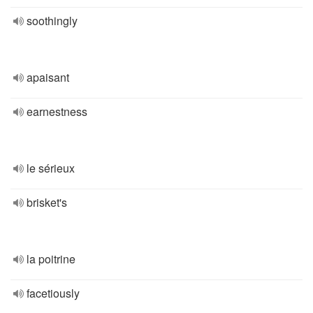
soothingly
apaisant
earnestness
le sérieux
brisket's
la poitrine
facetiously