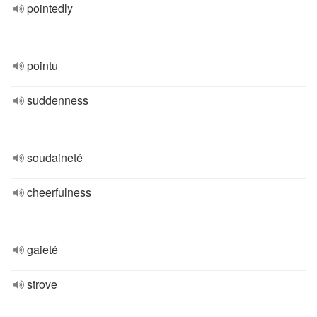
pointedly
pointu
suddenness
soudaineté
cheerfulness
gaieté
strove