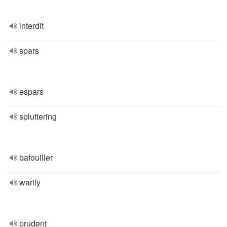
interdit
spars
espars
spluttering
bafouiller
warily
prudent