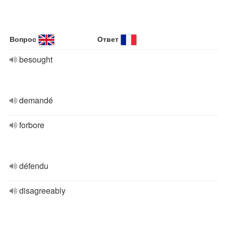
Вопрос
Ответ
besought
demandé
forbore
défendu
disagreeably