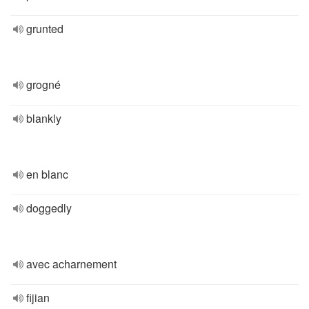
grunted
grogné
blankly
en blanc
doggedly
avec acharnement
fijian