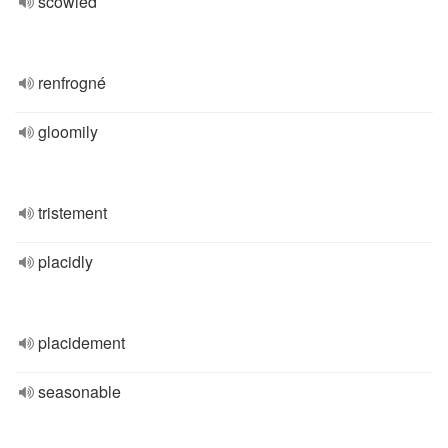
scowled
renfrogné
gloomily
tristement
placidly
placidement
seasonable