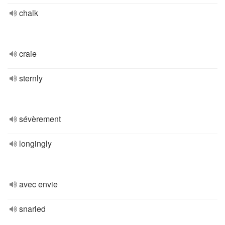
chalk
craie
sternly
sévèrement
longingly
avec envie
snarled