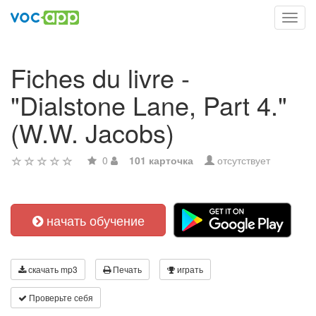
Toggl
navig
Fiches du livre -
"Dialstone Lane, Part 4."
(W.W. Jacobs)
0
101 карточка
отсутствует
начать обучение
скачать mp3
Печать
играть
Проверьте себя