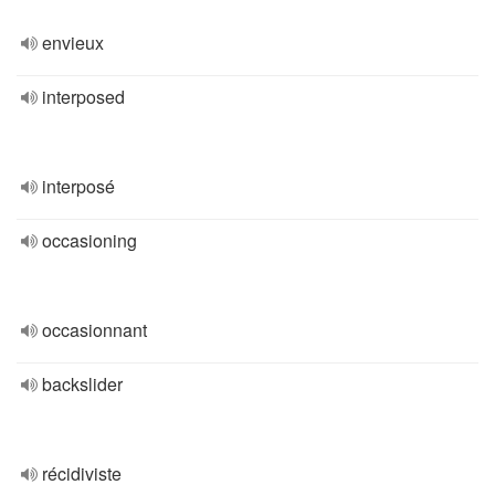
envieux
interposed
interposé
occasioning
occasionnant
backslider
récidiviste