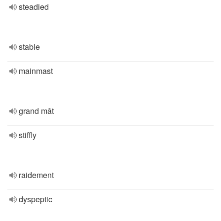
steadied
stable
mainmast
grand mât
stiffly
raidement
dyspeptic