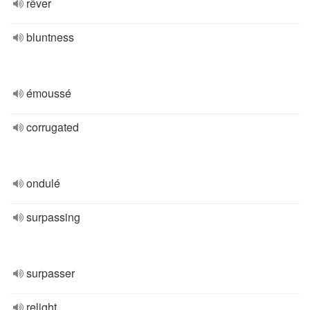
rêver
bluntness
émoussé
corrugated
ondulé
surpassing
surpasser
relight