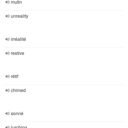
mutin
unreality
irréalité
restive
rétif
chimed
sonné
lurching