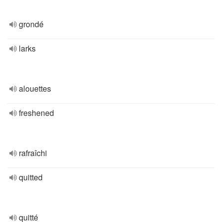
grondé
larks
alouettes
freshened
rafraîchi
quitted
quitté