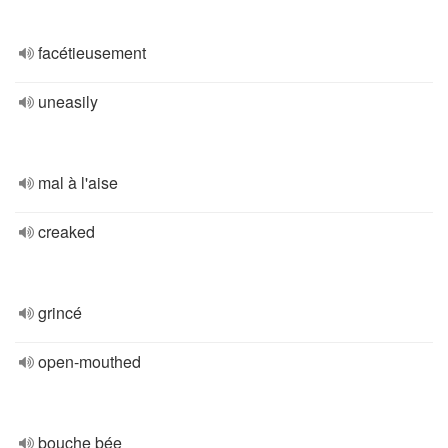
facétieusement
uneasily
mal à l'aise
creaked
grincé
open-mouthed
bouche bée