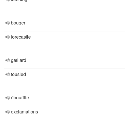
bouger
forecastle
gaillard
tousled
ébouriffé
exclamations