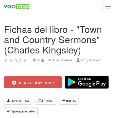
Toggl
navig
Fichas del libro - "Town
and Country Sermons"
(Charles Kingsley)
0
101 карточка
отсутствует
начать обучение
скачать mp3
Печать
играть
Проверьте себя