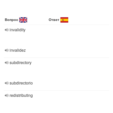
Вопрос
Ответ
invalidity
invalidez
subdirectory
subdirectorio
redistributing