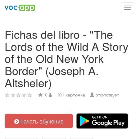
Toggl
navig
Fichas del libro - "The
Lords of the Wild A Story
of the Old New York
Border" (Joseph A.
Altsheler)
0
101 карточка
отсутствует
начать обучение