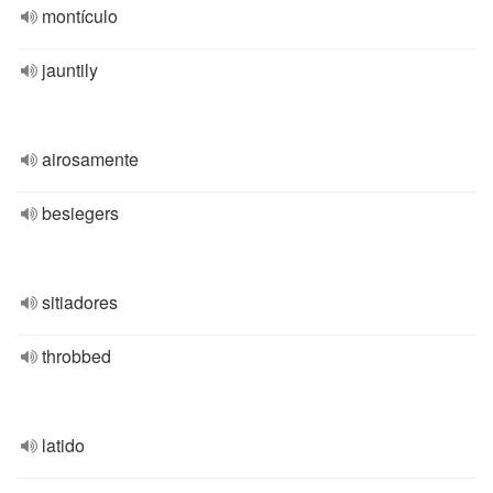
montículo
jauntily
airosamente
besiegers
sitiadores
throbbed
latido