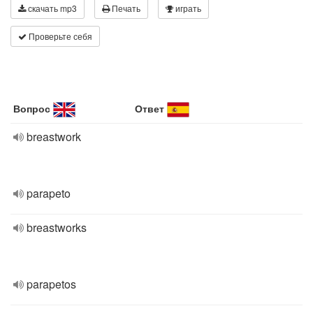
скачать mp3
Печать
играть
Проверьте себя
Вопрос
Ответ
breastwork
parapeto
breastworks
parapetos