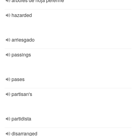
árboles de hoja perenne
hazarded
arriesgado
passings
pases
partisan's
partidista
disarranged