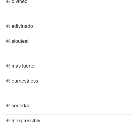
divined
adivinado
stoutest
más fuerte
earnestness
seriedad
inexpressibly