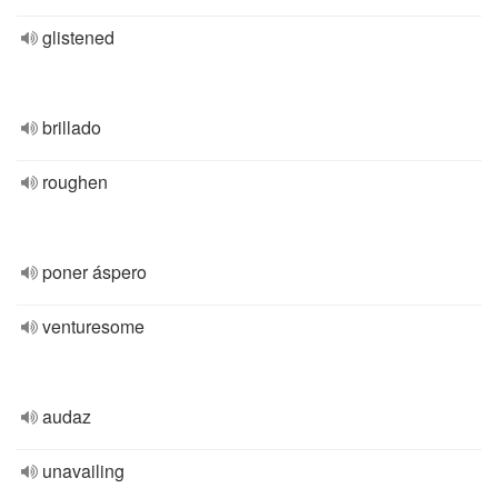
glistened
brillado
roughen
poner áspero
venturesome
audaz
unavailing