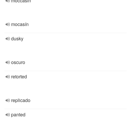
moccasin
mocasín
dusky
oscuro
retorted
replicado
panted