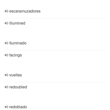
escaramuzadores
illumined
Iluminado
facings
vueltas
redoubled
redoblado