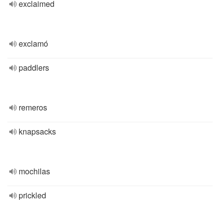
exclaimed
exclamó
paddlers
remeros
knapsacks
mochilas
prickled