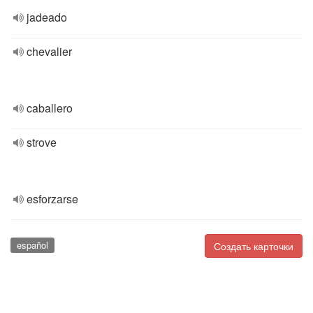
jadeado
chevalier
caballero
strove
esforzarse
español
Создать карточки