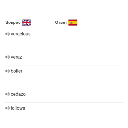
Вопрос
Ответ
veracious
veraz
bolter
cedazo
follows