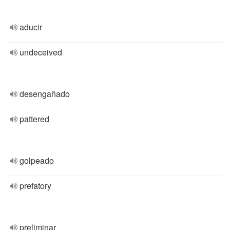
aducir
undeceived
desengañado
pattered
golpeado
prefatory
preliminar