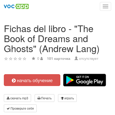
Toggl
navig
Fichas del libro - "The
Book of Dreams and
Ghosts" (Andrew Lang)
0
101 карточка
отсутствует
начать обучение
скачать mp3
Печать
играть
Проверьте себя