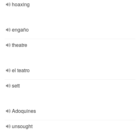
hoaxing
engaño
theatre
el teatro
sett
Adoquines
unsought