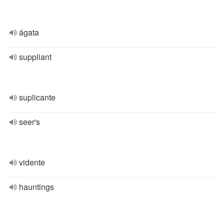
ágata
suppliant
suplicante
seer's
vidente
hauntings