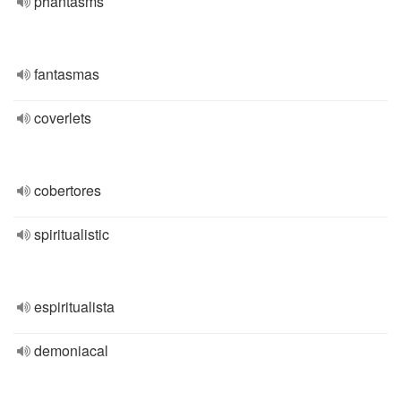
phantasms
fantasmas
coverlets
cobertores
spiritualistic
espiritualista
demoniacal