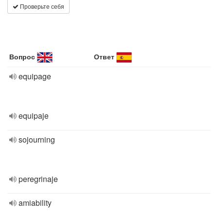
Проверьте себя
Вопрос
Ответ
equipage
equipaje
sojourning
peregrinaje
amiability