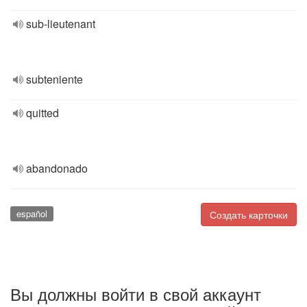
sub-lieutenant
subteniente
quitted
abandonado
español
Создать карточки
Вы должны войти в свой аккаунт