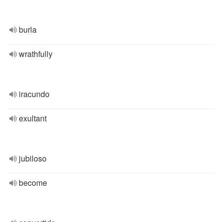
burla
wrathfully
iracundo
exultant
jubiloso
become