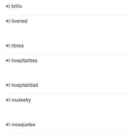
brillo
liveried
librea
hospitalities
hospitalidad
musketry
mosquetes