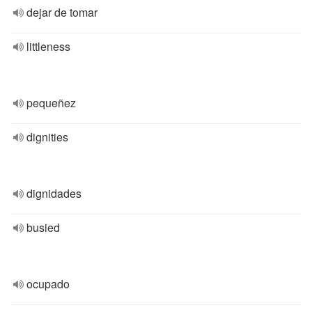
dejar de tomar
littleness
pequeñez
dignities
dignidades
busied
ocupado