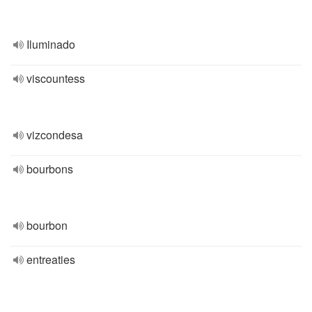
Iluminado
viscountess
vizcondesa
bourbons
bourbon
entreaties