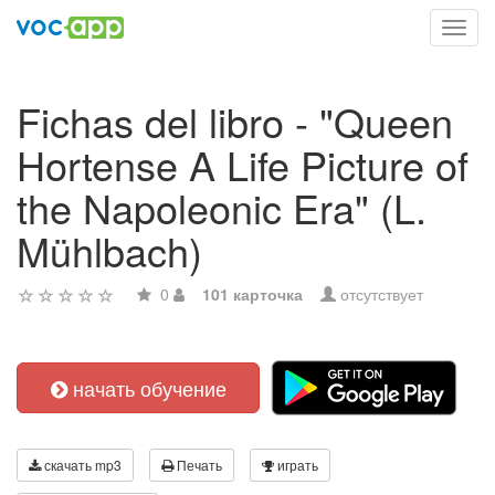
Toggl
navig
Fichas del libro - "Queen
Hortense A Life Picture of
the Napoleonic Era" (L.
Mühlbach)
0
101 карточка
отсутствует
начать обучение
скачать mp3
Печать
играть