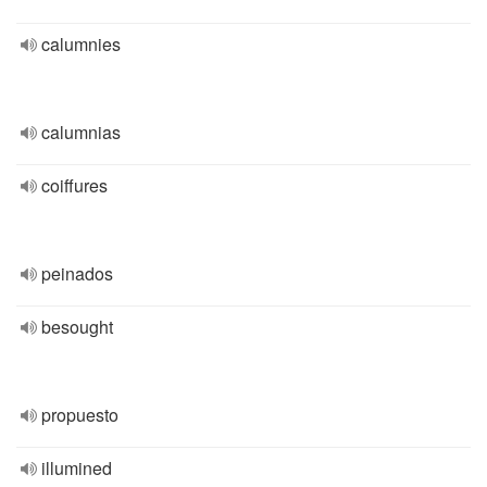
calumnies
calumnias
coiffures
peinados
besought
propuesto
illumined