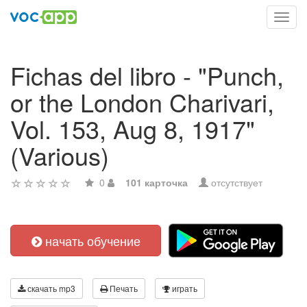
Toggl
navig
Fichas del libro - "Punch,
or the London Charivari,
Vol. 153, Aug 8, 1917"
(Various)
0
101 карточка
отсутствует
начать обучение
скачать mp3
Печать
играть