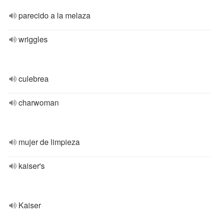
parecido a la melaza
wriggles
culebrea
charwoman
mujer de limpieza
kaiser's
Kaiser