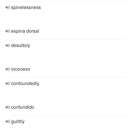
spinelessness
espina dorsal
desultory
inconexo
confoundedly
confundido
guiltily