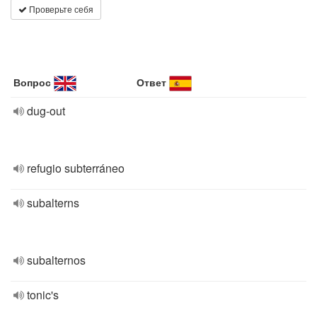
Проверьте себя
Вопрос
Ответ
dug-out
refugio subterráneo
subalterns
subalternos
tonic's