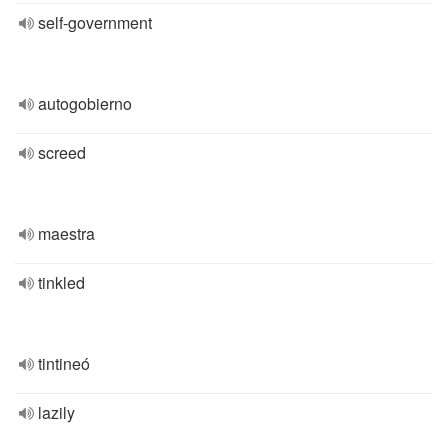
self-government
autogobierno
screed
maestra
tinkled
tintineó
lazily