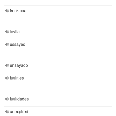
frock-coat
levita
essayed
ensayado
futilities
futilidades
unexpired