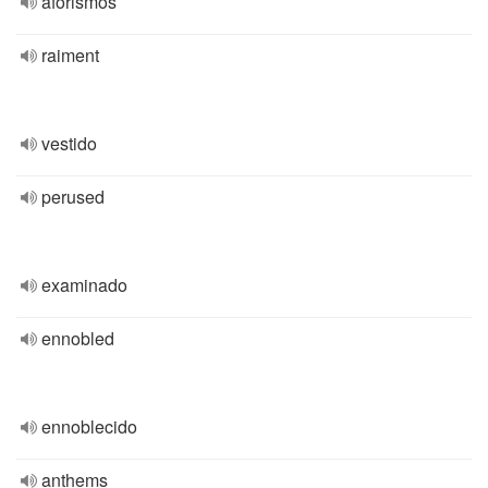
aforismos
raiment
vestido
perused
examinado
ennobled
ennoblecido
anthems