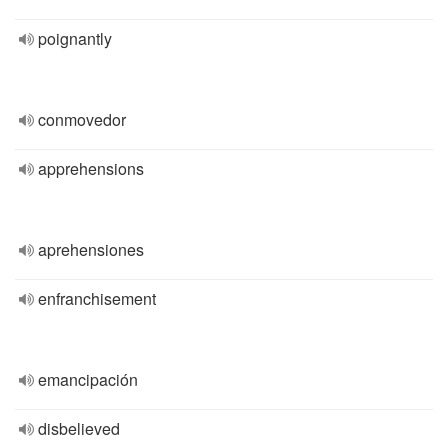
poignantly
conmovedor
apprehensions
aprehensiones
enfranchisement
emancipación
disbelieved