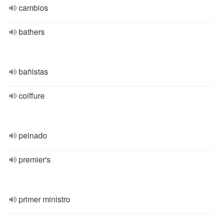
cambios
bathers
bañistas
coiffure
peinado
premier's
primer ministro