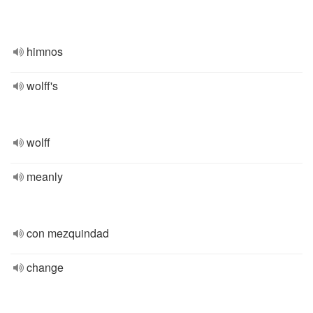
himnos
wolff's
wolff
meanly
con mezquindad
change