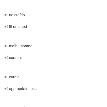
no creído
ill-omened
malhumorado
curate's
curate
appropriateness