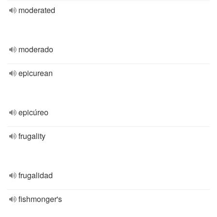
moderated
moderado
epicurean
epicúreo
frugality
frugalidad
fishmonger's