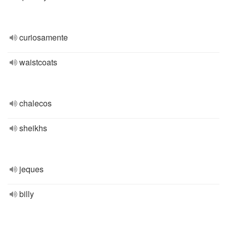
curiosamente
waistcoats
chalecos
sheikhs
jeques
billy