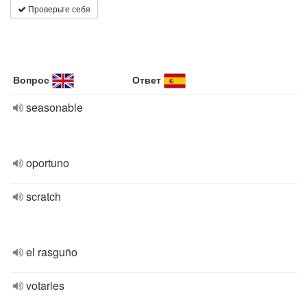
Проверьте себя
Вопрос
Ответ
seasonable
oportuno
scratch
el rasguño
votaries