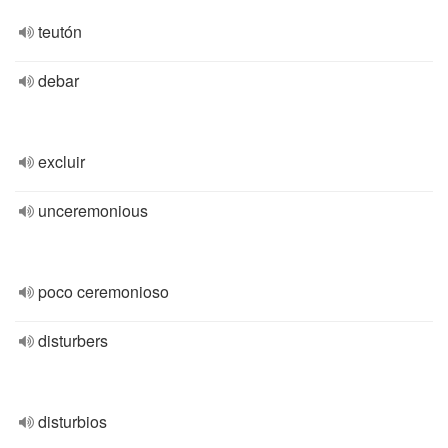
teutón
debar
excluir
unceremonious
poco ceremonioso
disturbers
disturbios