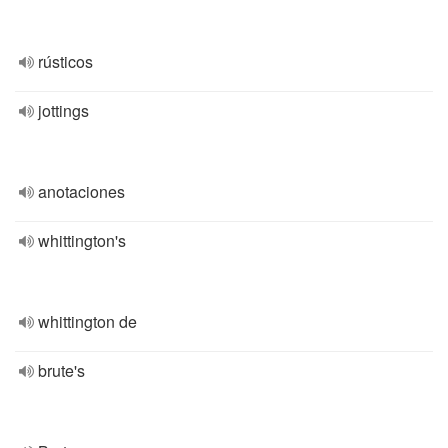
rústicos
jottings
anotaciones
whittington's
whittington de
brute's