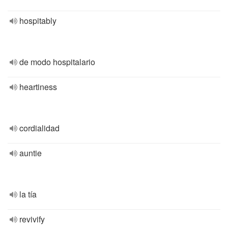
hospitably
de modo hospitalario
heartiness
cordialidad
auntie
la tía
revivify