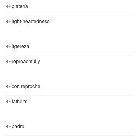
platería
light-heartedness
ligereza
reproachfully
con reproche
father's
padre