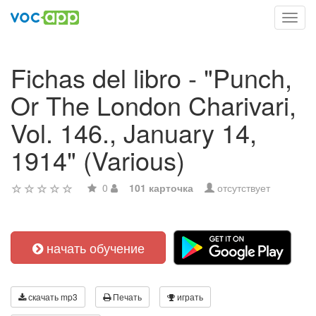
Toggl
navig
Fichas del libro - "Punch,
Or The London Charivari,
Vol. 146., January 14,
1914" (Various)
0
101 карточка
отсутствует
начать обучение
скачать mp3
Печать
играть