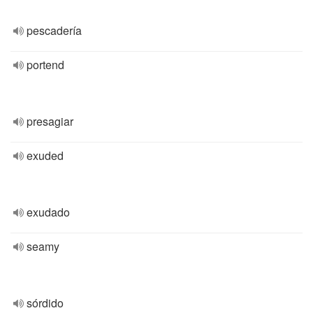
pescadería
portend
presagiar
exuded
exudado
seamy
sórdido