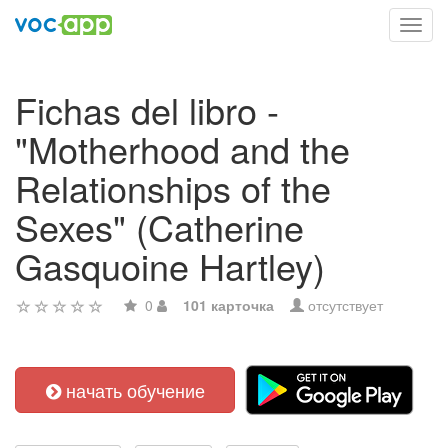
Toggl
navig
Fichas del libro -
"Motherhood and the
Relationships of the
Sexes" (Catherine
Gasquoine Hartley)
0
101 карточка
отсутствует
начать обучение