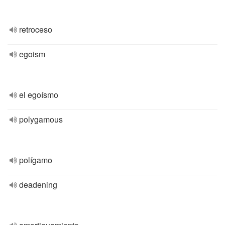
retroceso
egoism
el egoísmo
polygamous
polígamo
deadening