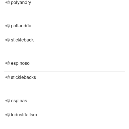
polyandry
poliandria
stickleback
espinoso
sticklebacks
espinas
industrialism