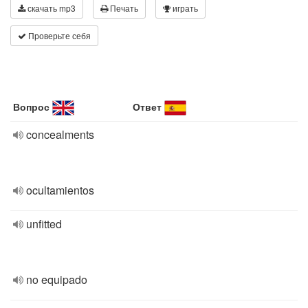
скачать mp3
Печать
играть
Проверьте себя
Вопрос
Ответ
concealments
ocultamientos
unfitted
no equipado