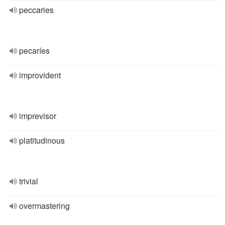
peccaries
pecaríes
improvident
imprevisor
platitudinous
trivial
overmastering