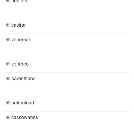
neuters
castrar
venereal
venéreo
parenthood
paternidad
cassowaries