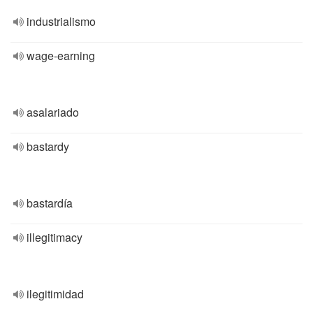
industrialismo
wage-earning
asalariado
bastardy
bastardía
illegitimacy
ilegitimidad