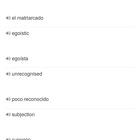
el matriarcado
egoistic
egoísta
unrecognised
poco reconocido
subjection
sujeción