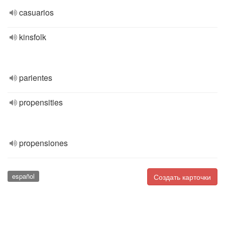
casuarios
kinsfolk
parientes
propensities
propensiones
español
Создать карточки