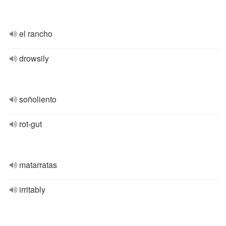
el rancho
drowsily
soñoliento
rot-gut
matarratas
irritably