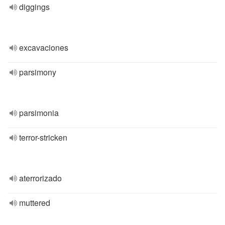
diggings
excavaciones
parsimony
parsimonia
terror-stricken
aterrorizado
muttered