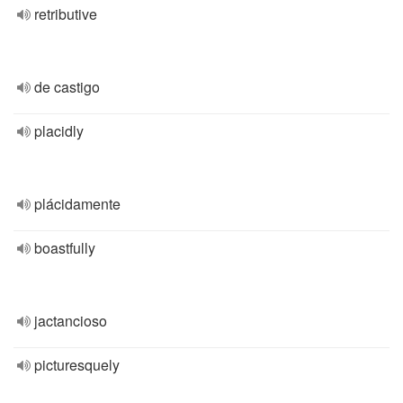
retributive
de castigo
placidly
plácidamente
boastfully
jactancioso
picturesquely