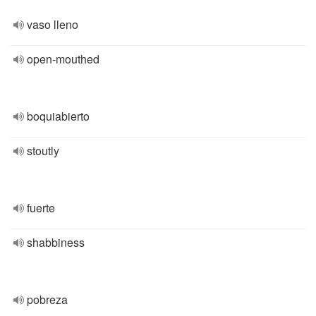
vaso lleno
open-mouthed
boquiabierto
stoutly
fuerte
shabbiness
pobreza