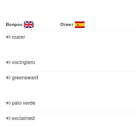
Вопрос
Ответ
roarer
vocinglero
greensward
palo verde
exclaimed