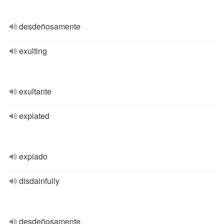
desdeñosamente
exulting
exultante
expiated
expiado
disdainfully
desdeñosamente