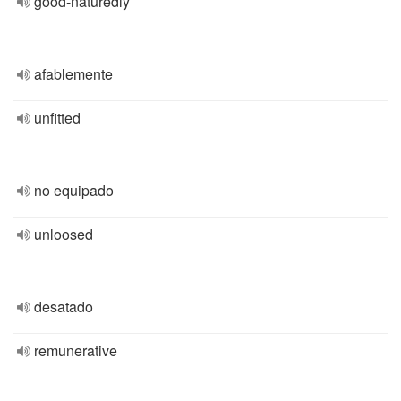
good-naturedly
afablemente
unfitted
no equipado
unloosed
desatado
remunerative