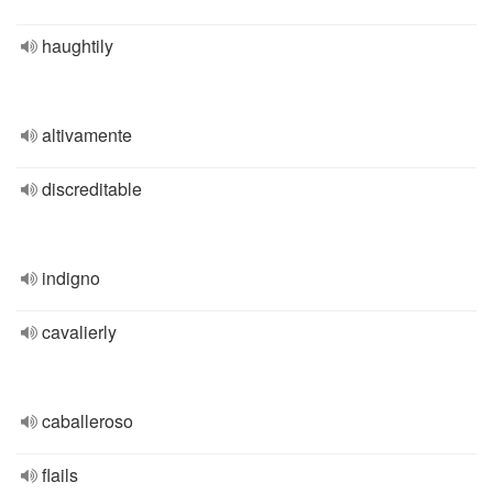
haughtily
altivamente
discreditable
indigno
cavalierly
caballeroso
flails