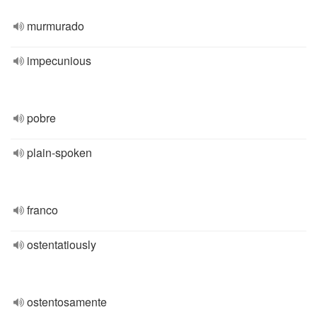
murmurado
impecunious
pobre
plain-spoken
franco
ostentatiously
ostentosamente