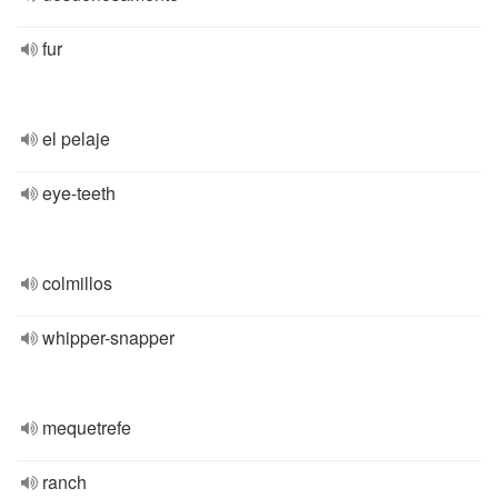
fur
el pelaje
eye-teeth
colmillos
whipper-snapper
mequetrefe
ranch