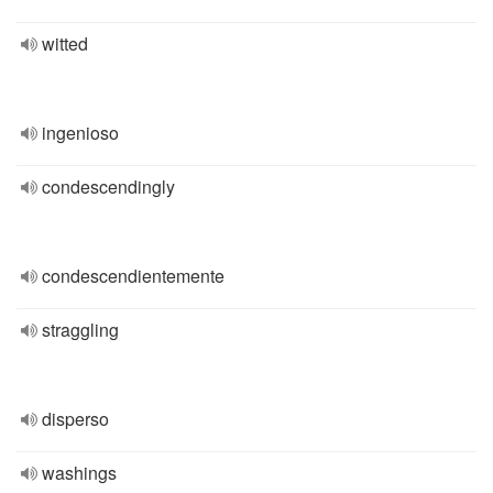
witted
ingenioso
condescendingly
condescendientemente
straggling
disperso
washings