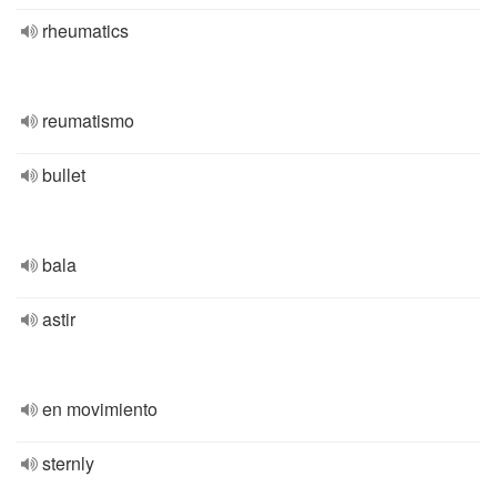
rheumatics
reumatismo
bullet
bala
astir
en movimiento
sternly