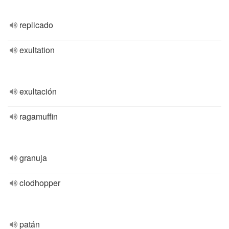
replicado
exultation
exultación
ragamuffin
granuja
clodhopper
patán