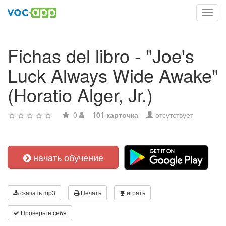
Toggl
navig
Fichas del libro - "Joe's
Luck Always Wide Awake"
(Horatio Alger, Jr.)
0
101 карточка
отсутствует
начать обучение
скачать mp3
Печать
играть
Проверьте себя