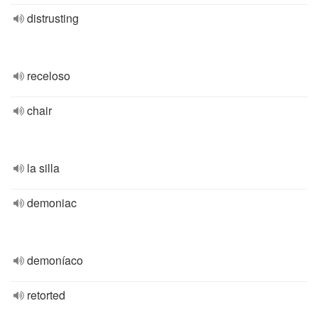
distrusting
receloso
chair
la silla
demoniac
demoníaco
retorted