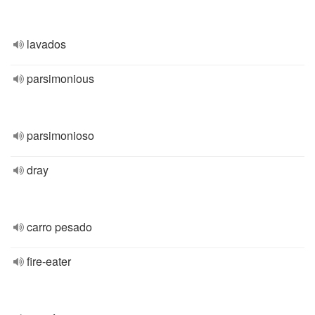
lavados
parsimonious
parsimonioso
dray
carro pesado
fire-eater