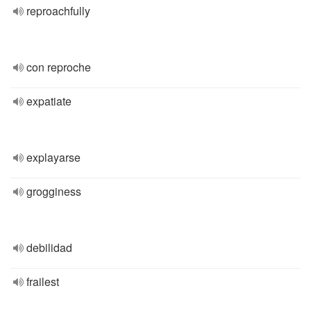
reproachfully
con reproche
expatiate
explayarse
grogginess
debilidad
frailest