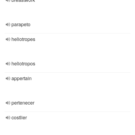
parapeto
heliotropes
heliotropos
appertain
pertenecer
costlier