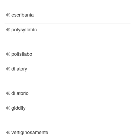
escribanía
polysyllabic
polisílabo
dilatory
dilatorio
giddily
vertiginosamente