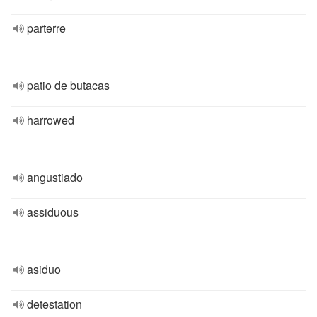
parterre
patio de butacas
harrowed
angustiado
assiduous
asiduo
detestation