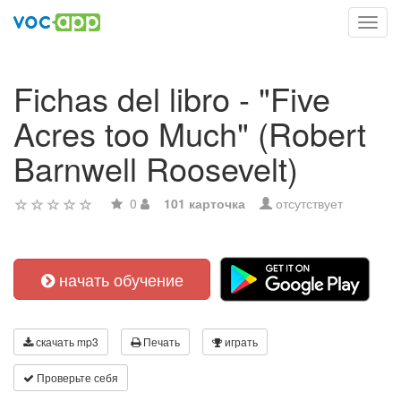
Toggl
navig
Fichas del libro - "Five
Acres too Much" (Robert
Barnwell Roosevelt)
0
101 карточка
отсутствует
начать обучение
скачать mp3
Печать
играть
Проверьте себя