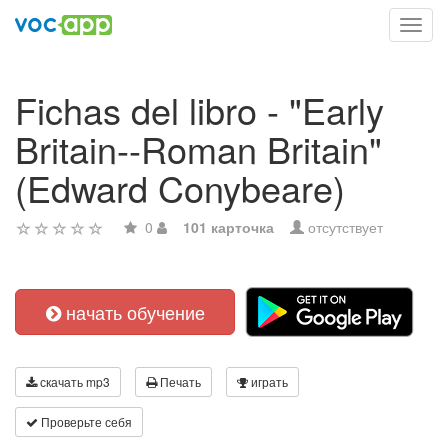
Toggl
navig
Fichas del libro - "Early
Britain--Roman Britain"
(Edward Conybeare)
0
101 карточка
отсутствует
начать обучение
скачать mp3
Печать
играть
Проверьте себя