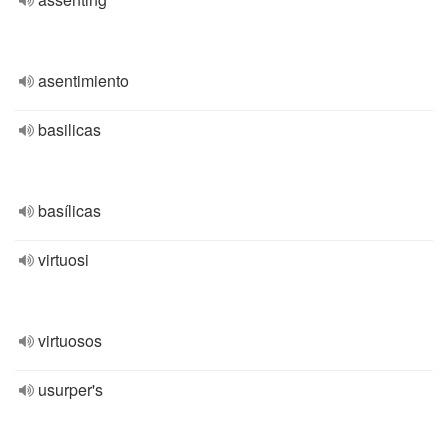
asentimiento
basilicas
basílicas
virtuosi
virtuosos
usurper's