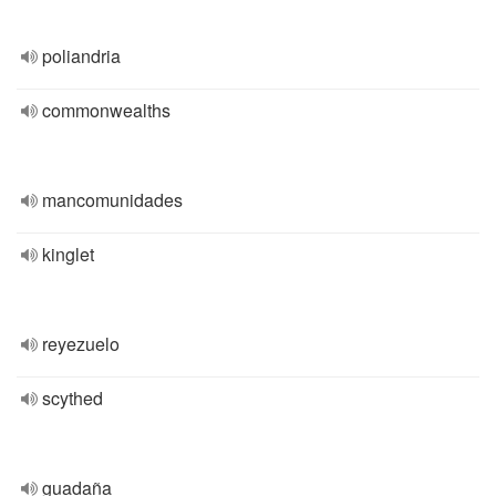
poliandria
commonwealths
mancomunidades
kinglet
reyezuelo
scythed
guadaña