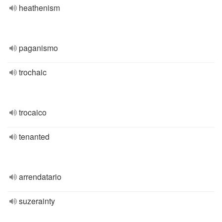
heathenism
paganismo
trochaic
trocaico
tenanted
arrendatario
suzerainty