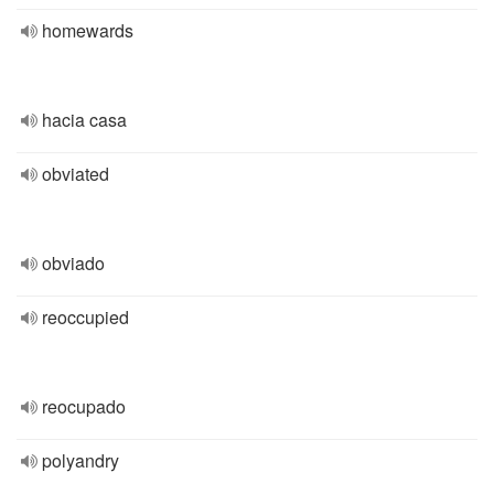
homewards
hacia casa
obviated
obviado
reoccupied
reocupado
polyandry