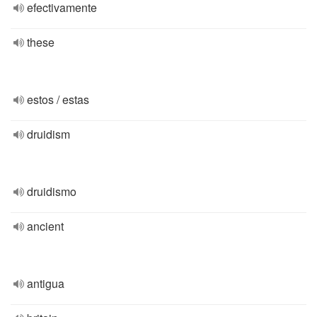
efectivamente
these
estos / estas
druidism
druidismo
ancient
antigua