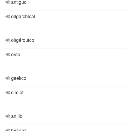
antiguo
oligarchical
oligárquico
erse
gaélico
circlet
anillo
hyaena