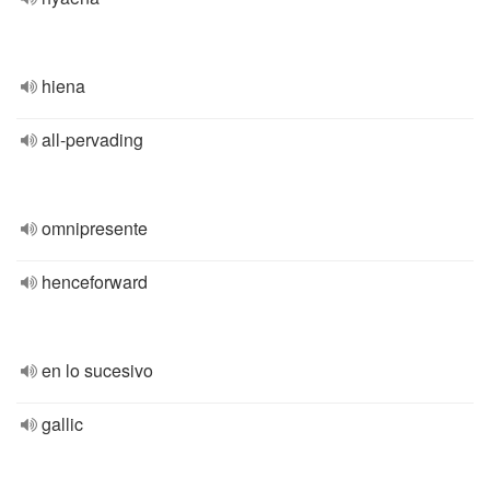
hiena
all-pervading
omnipresente
henceforward
en lo sucesivo
gallic