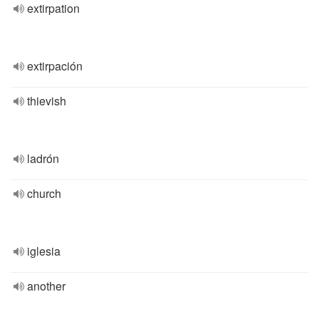
extirpation
extirpación
thievish
ladrón
church
iglesia
another