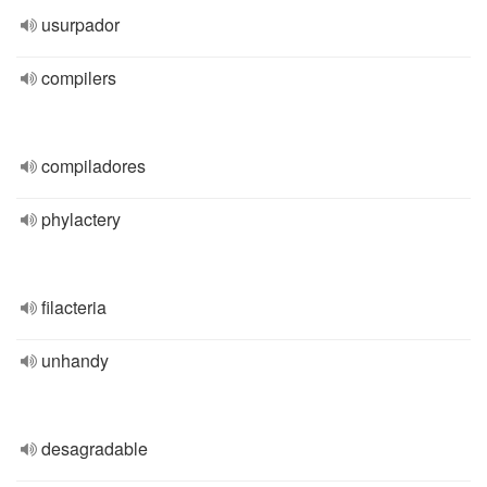
usurpador
compilers
compiladores
phylactery
filacteria
unhandy
desagradable