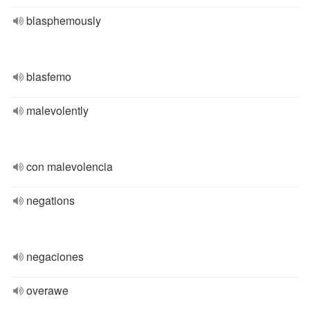
blasphemously
blasfemo
malevolently
con malevolencia
negations
negaciones
overawe