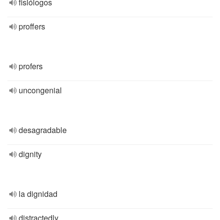
fisiólogos
proffers
profers
uncongenial
desagradable
dignity
la dignidad
distractedly