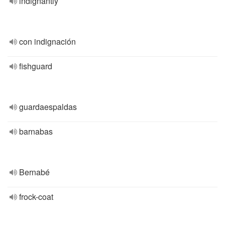
indignantly
con indignación
fishguard
guardaespaldas
barnabas
Bernabé
frock-coat