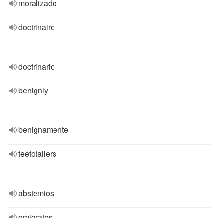
moralizado
doctrinaire
doctrinario
benignly
benignamente
teetotallers
abstemios
emigrates