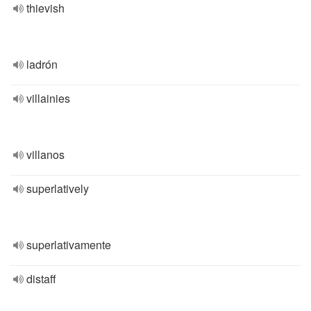
thievish
ladrón
villainies
villanos
superlatively
superlativamente
distaff