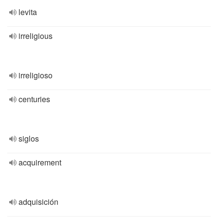
levita
irreligious
irreligioso
centuries
siglos
acquirement
adquisición