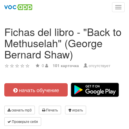
Toggl
navig
Fichas del libro - "Back to
Methuselah" (George
Bernard Shaw)
0
101 карточка
отсутствует
начать обучение
скачать mp3
Печать
играть
Проверьте себя