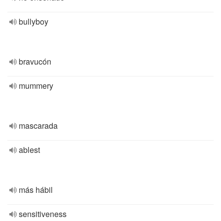
bullyboy
bravucón
mummery
mascarada
ablest
más hábil
sensitiveness