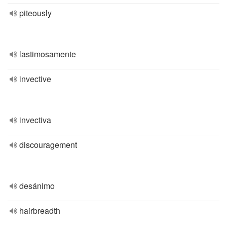
piteously
lastimosamente
invective
invectiva
discouragement
desánimo
hairbreadth