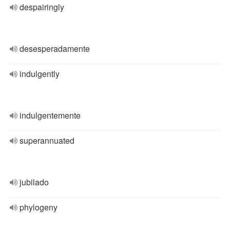
despairingly
desesperadamente
indulgently
indulgentemente
superannuated
jubilado
phylogeny