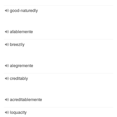
good-naturedly
afablemente
breezily
alegremente
creditably
acreditablemente
loquacity