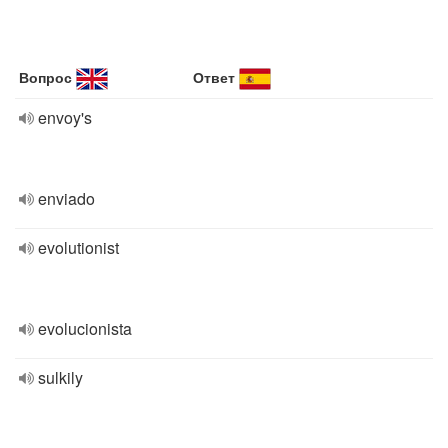
Вопрос
Ответ
envoy's
enviado
evolutionist
evolucionista
sulkily