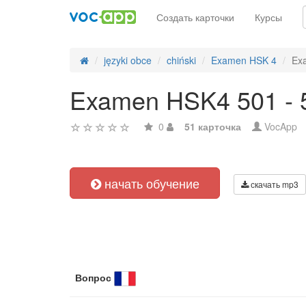
Создать карточки
Курсы
języki obce
chiński
Examen HSK 4
Ex
Examen HSK4 501 - 
0
51 карточка
VocApp
начать обучение
скачать mp3
Вопрос