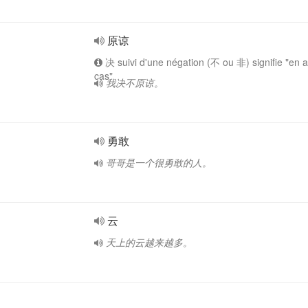
原谅
决 suivi d'une négation (不 ou 非) signifie "en 
cas"
我决不原谅。
勇敢
哥哥是一个很勇敢的人。
云
天上的云越来越多。