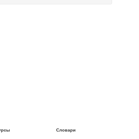
урсы
Словари
чёба английский