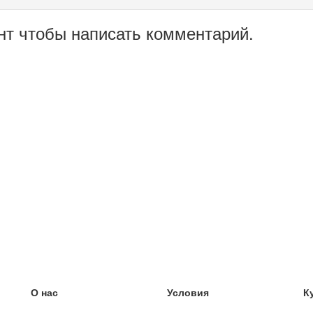
нт чтобы написать комментарий.
О нас
Условия
К
наша команда
100% гарантия
У