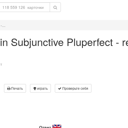
-...
 in Subjunctive Pluperfect - 
т
Печать
играть
Проверьте себя
Ответ