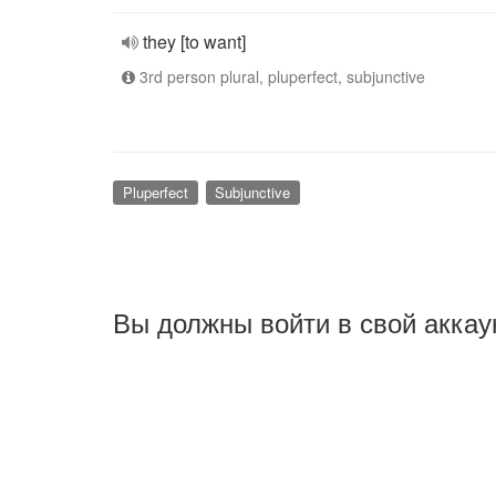
they [to want]
3rd person plural, pluperfect, subjunctive
Pluperfect
Subjunctive
Вы должны войти в свой аккау