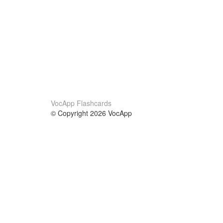
VocApp Flashcards
© Copyright 2026 VocApp
02-798 Mielczarskiego 8/58
Warsaw, Poland (EU)