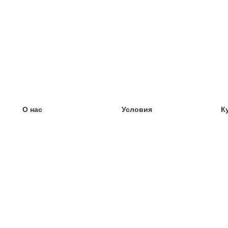
О нас
Условия
К
наша команда
100% гарантия
У
Блог
политика конфиденциальности
У
правила
У
Контакт
GDPR
У
связаться
У
Ещё
У
Помощь
новые карточки
Часто задаваемые вопросы
некоторые блоги
каталог