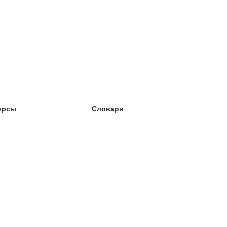
урсы
Словари
чёба английский
чёба немецкий
чёба испанский
чёба французский
чёба норвежский
чёба шведский