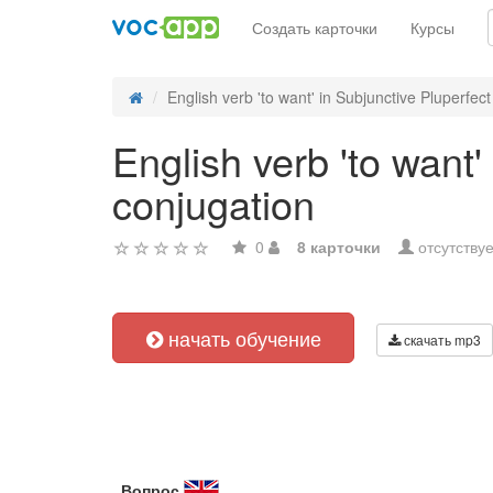
Создать карточки
Курсы
English verb 'to want' in Subjunctive Pluperfect 
English verb 'to want'
conjugation
0
8 карточки
отсутствуе
начать обучение
скачать mp3
Вопрос