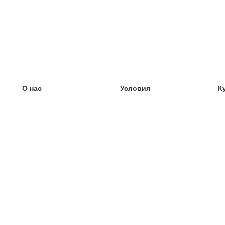
О нас
Условия
К
наша команда
100% гарантия
У
Блог
политика конфиденциальности
У
правила
У
Контакт
GDPR
У
связаться
У
Ещё
У
Помощь
новые карточки
Часто задаваемые вопросы
некоторые блоги
каталог