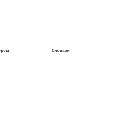
урсы
Словари
чёба английский
чёба немецкий
чёба испанский
чёба французский
чёба норвежский
чёба шведский