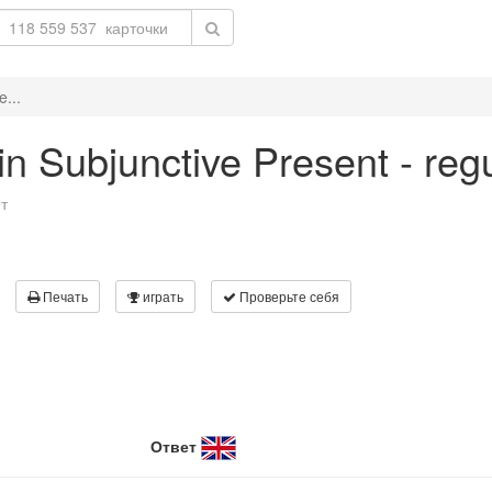
e...
 in Subjunctive Present - reg
т
Печать
играть
Проверьте себя
Ответ