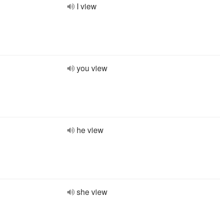
I view
you view
he view
she view