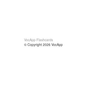
VocApp Flashcards
© Copyright 2026 VocApp
02-798 Mielczarskiego 8/58
Warsaw, Poland (EU)