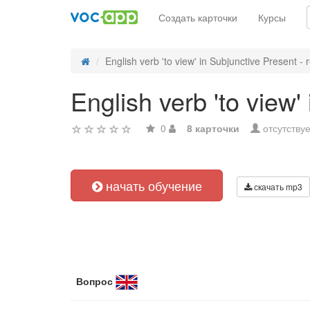
Создать карточки
Курсы
English verb 'to view' in Subjunctive Present - r
English verb 'to view'
0
8 карточки
отсутствуе
начать обучение
скачать mp3
Вопрос