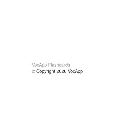
VocApp Flashcards
© Copyright 2026 VocApp
02-798 Mielczarskiego 8/58
Warsaw, Poland (EU)