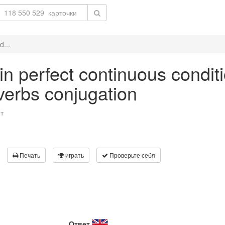
d...
' in perfect continuous condit
 verbs conjugation
т
Печать
играть
Проверьте себя
Ответ