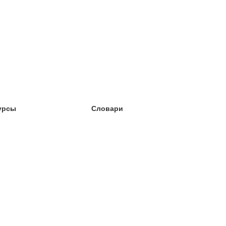
урсы
Словари
чёба английский
чёба немецкий
чёба испанский
чёба французский
чёба норвежский
чёба шведский