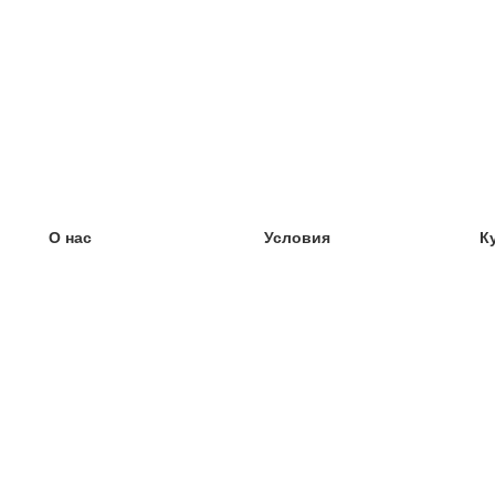
О нас
Условия
К
наша команда
100% гарантия
У
Блог
политика конфиденциальности
У
правила
У
Контакт
GDPR
У
связаться
У
Ещё
У
Помощь
новые карточки
Часто задаваемые вопросы
некоторые блоги
каталог