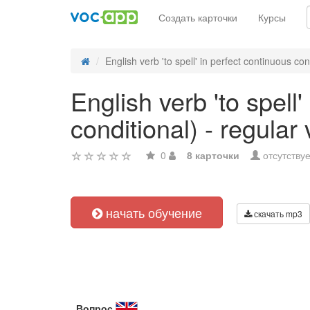
Создать карточки
Курсы
English verb 'to spell' in perfect continuous con
English verb 'to spell
conditional) - regular
0
8 карточки
отсутствуе
начать обучение
скачать mp3
Вопрос