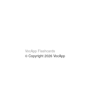
VocApp Flashcards
© Copyright 2026 VocApp
02-798 Mielczarskiego 8/58
Warsaw, Poland (EU)