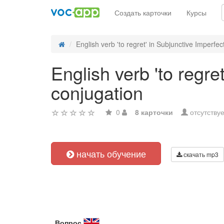
Создать карточки
Курсы
English verb 'to regret' in Subjunctive Imperfect
English verb 'to regre
conjugation
0
8 карточки
отсутствуе
начать обучение
скачать mp3
Вопрос