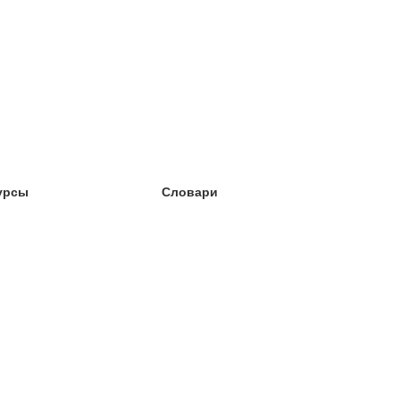
урсы
Словари
чёба английский
чёба немецкий
чёба испанский
чёба французский
чёба норвежский
чёба шведский