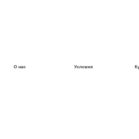
О нас
Условия
К
наша команда
100% гарантия
У
Блог
политика конфиденциальности
У
правила
У
Контакт
GDPR
У
связаться
У
Ещё
У
Помощь
новые карточки
Часто задаваемые вопросы
некоторые блоги
каталог