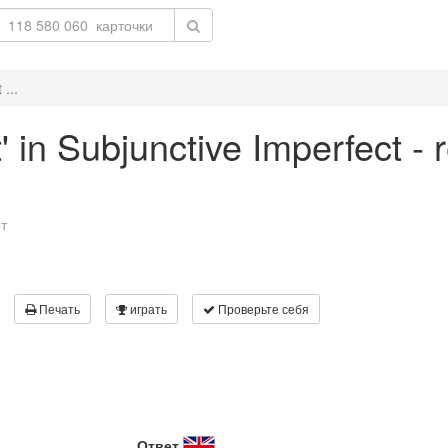
 ...
t' in Subjunctive Imperfect - 
т
Печать
играть
Проверьте себя
Ответ