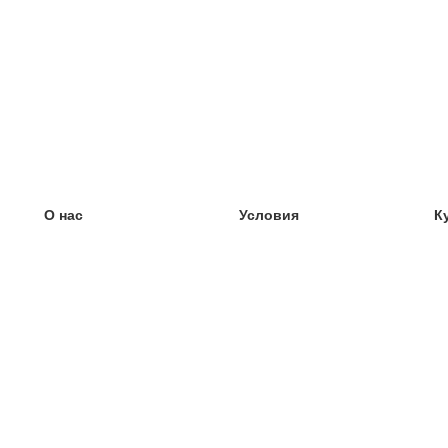
О нас
Условия
К
наша команда
100% гарантия
У
Блог
политика конфиденциальности
У
правила
У
Контакт
GDPR
У
связаться
У
Ещё
У
Помощь
новые карточки
Часто задаваемые вопросы
некоторые блоги
каталог