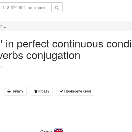
n...
t' in perfect continuous condi
 verbs conjugation
т
Печать
играть
Проверьте себя
Ответ