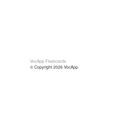
VocApp Flashcards
© Copyright 2026 VocApp
02-798 Mielczarskiego 8/58
Warsaw, Poland (EU)