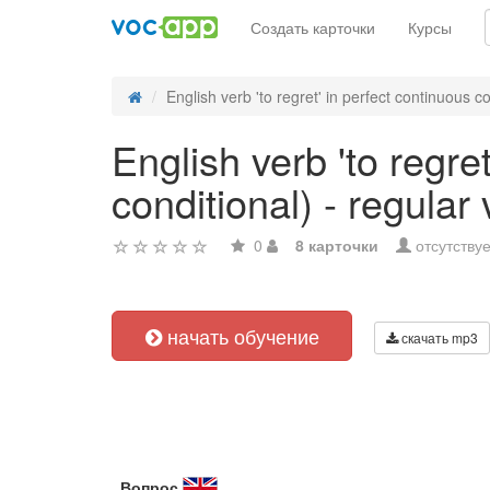
Создать карточки
Курсы
English verb 'to regret' in perfect continuous co
English verb 'to regre
conditional) - regular
0
8 карточки
отсутствуе
начать обучение
скачать mp3
Вопрос