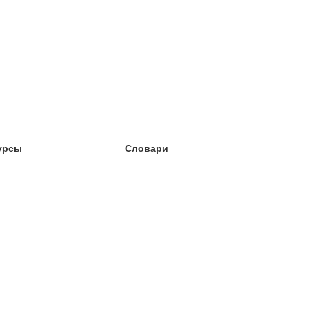
урсы
Словари
чёба английский
чёба немецкий
чёба испанский
чёба французский
чёба норвежский
чёба шведский