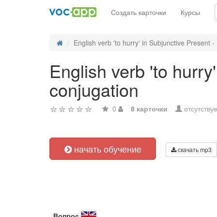
Создать карточки
Курсы
English verb 'to hurry' in Subjunctive Present - r
English verb 'to hurry
conjugation
0
8 карточки
отсутствуе
начать обучение
скачать mp3
Вопрос