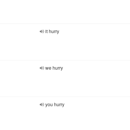
it hurry
we hurry
you hurry