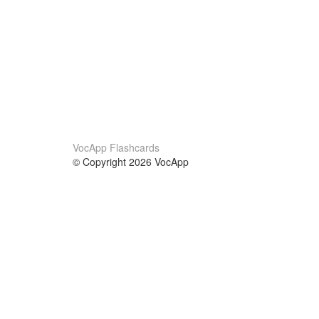
VocApp Flashcards
© Copyright 2026 VocApp
02-798 Mielczarskiego 8/58
Warsaw, Poland (EU)