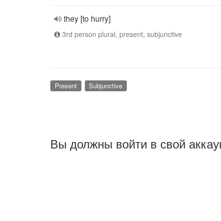
they [to hurry]
3rd person plural, present, subjunctive
Present
Subjunctive
Вы должны войти в свой аккау