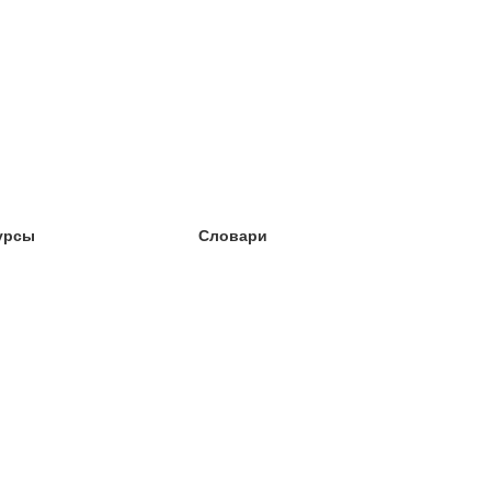
урсы
Словари
чёба английский
чёба немецкий
чёба испанский
чёба французский
чёба норвежский
чёба шведский