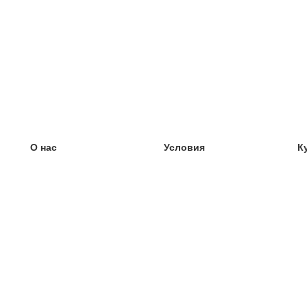
О нас
Условия
К
наша команда
100% гарантия
У
Блог
политика конфиденциальности
У
правила
У
Контакт
GDPR
У
связаться
У
Ещё
У
Помощь
новые карточки
Часто задаваемые вопросы
некоторые блоги
каталог