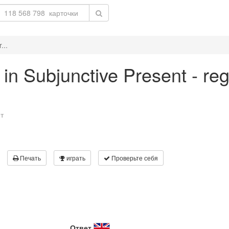
...
' in Subjunctive Present - re
т
Печать
играть
Проверьте себя
Ответ