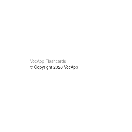
VocApp Flashcards
© Copyright 2026 VocApp
02-798 Mielczarskiego 8/58
Warsaw, Poland (EU)