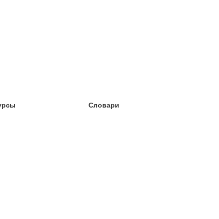
урсы
Словари
чёба английский
чёба немецкий
чёба испанский
чёба французский
чёба норвежский
чёба шведский