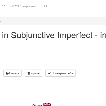
-...
' in Subjunctive Imperfect - i
т
Печать
играть
Проверьте себя
Ответ