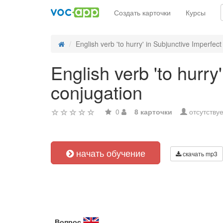
Создать карточки
Курсы
English verb 'to hurry' in Subjunctive Imperfect 
English verb 'to hurry
conjugation
0
8 карточки
отсутствуе
начать обучение
скачать mp3
Вопрос