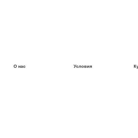
О нас
Условия
К
наша команда
100% гарантия
У
Блог
политика конфиденциальности
У
правила
У
Контакт
GDPR
У
связаться
У
Ещё
У
Помощь
новые карточки
Часто задаваемые вопросы
некоторые блоги
каталог