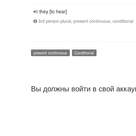
they [to hear]
3rd person plural, present continuous, conditional
present continuous
Conditional
Вы должны войти в свой аккау