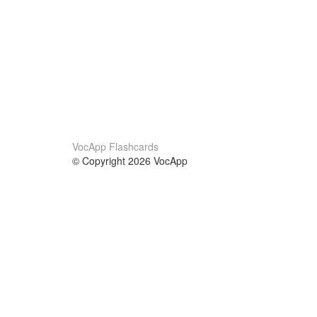
VocApp Flashcards
© Copyright 2026 VocApp
02-798 Mielczarskiego 8/58
Warsaw, Poland (EU)