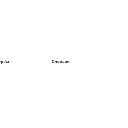
урсы
Словари
чёба английский
чёба немецкий
чёба испанский
чёба французский
чёба норвежский
чёба шведский