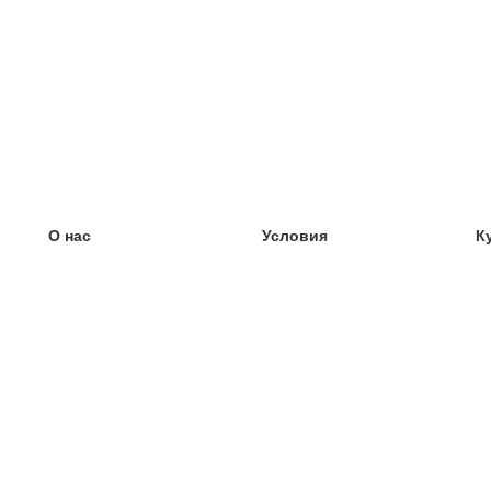
О нас
Условия
К
наша команда
100% гарантия
У
Блог
политика конфиденциальности
У
правила
У
Контакт
GDPR
У
связаться
У
Ещё
У
Помощь
новые карточки
Часто задаваемые вопросы
некоторые блоги
каталог