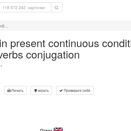
di...
 in present continuous condit
 verbs conjugation
т
Печать
играть
Проверьте себя
Ответ