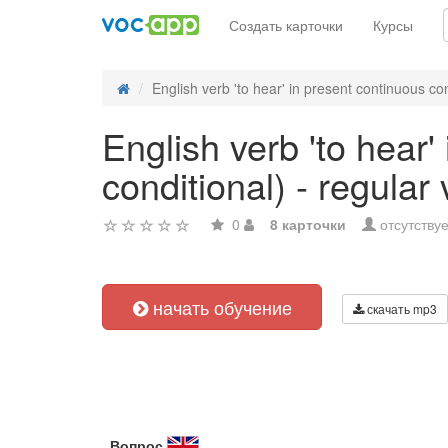
Создать карточки
Курсы
English verb 'to hear' in present continuous con
English verb 'to hear'
conditional) - regular
0
8 карточки
отсутствуе
начать обучение
скачать mp3
Вопрос