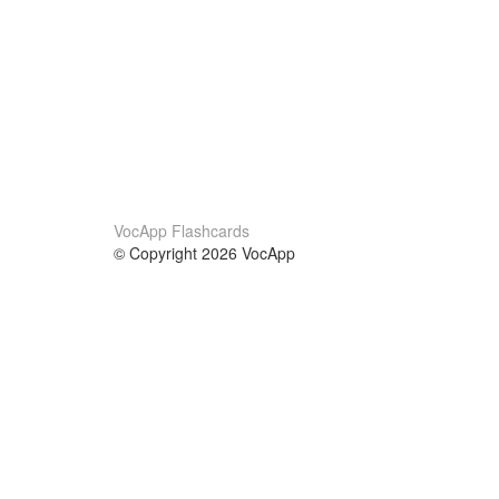
VocApp Flashcards
© Copyright 2026 VocApp
02-798 Mielczarskiego 8/58
Warsaw, Poland (EU)