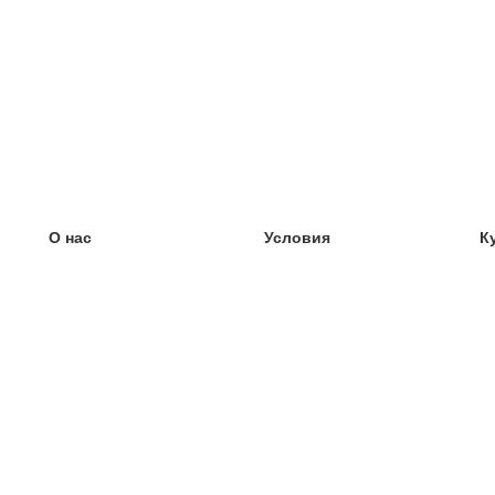
О нас
Условия
К
наша команда
100% гарантия
У
Блог
политика конфиденциальности
У
правила
У
Контакт
GDPR
У
связаться
У
Ещё
У
Помощь
новые карточки
Часто задаваемые вопросы
некоторые блоги
каталог