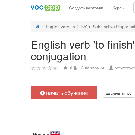
Создать карточки
Курсы
English verb 'to finish' in Subjunctive Pluperfect
English verb 'to finish
conjugation
0
8 карточки
отсутствуе
начать обучение
скачать mp3
Вопрос