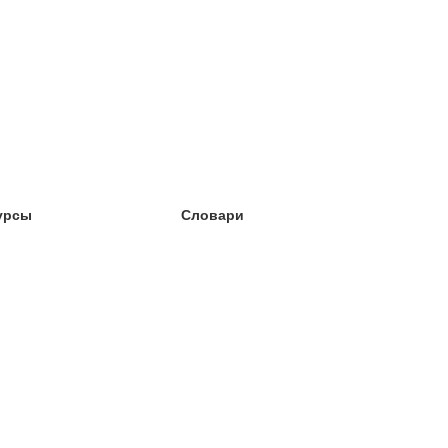
урсы
Словари
чёба английский
чёба немецкий
чёба испанский
чёба французский
чёба норвежский
чёба шведский