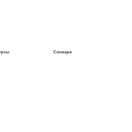
урсы
Словари
чёба английский
чёба немецкий
чёба испанский
чёба французский
чёба норвежский
чёба шведский