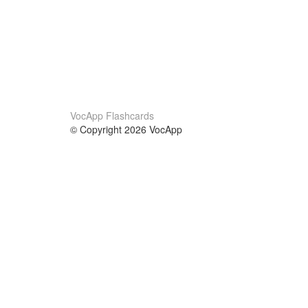
VocApp Flashcards
© Copyright 2026 VocApp
02-798 Mielczarskiego 8/58
Warsaw, Poland (EU)