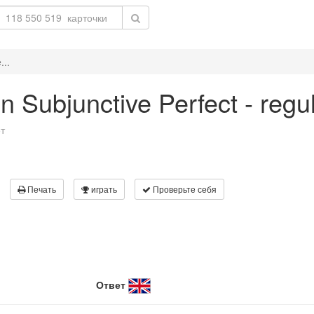
...
 in Subjunctive Perfect - reg
т
Печать
играть
Проверьте себя
Ответ