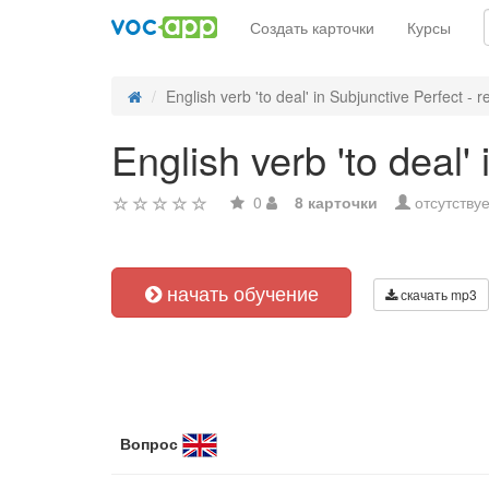
Создать карточки
Курсы
English verb 'to deal' in Subjunctive Perfect - re
English verb 'to deal'
0
8 карточки
отсутствуе
начать обучение
скачать mp3
Вопрос