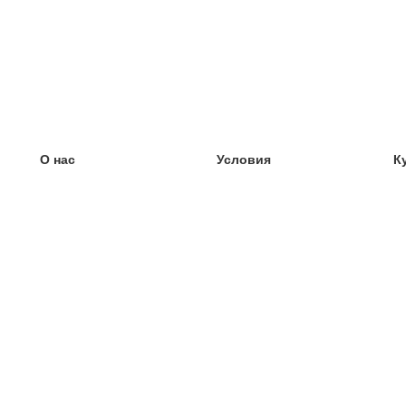
О нас
Условия
К
наша команда
100% гарантия
У
Блог
политика конфиденциальности
У
правила
У
Контакт
GDPR
У
связаться
У
Ещё
У
Помощь
новые карточки
Часто задаваемые вопросы
некоторые блоги
каталог