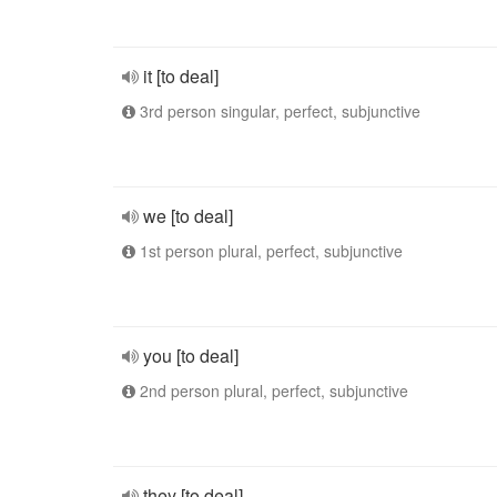
it [to deal]
3rd person singular, perfect, subjunctive
we [to deal]
1st person plural, perfect, subjunctive
you [to deal]
2nd person plural, perfect, subjunctive
they [to deal]