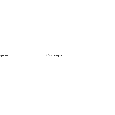
урсы
Словари
чёба английский
чёба немецкий
чёба испанский
чёба французский
чёба норвежский
чёба шведский