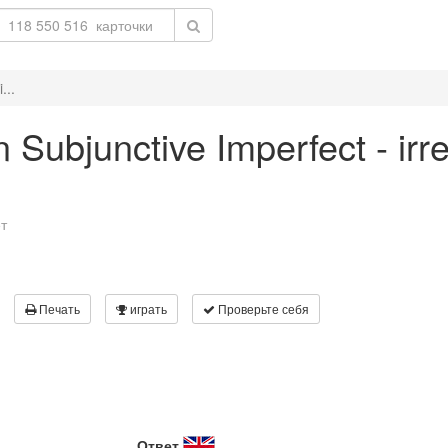
...
in Subjunctive Imperfect - irr
т
Печать
играть
Проверьте себя
Ответ