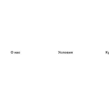
О нас
Условия
К
наша команда
100% гарантия
У
Блог
политика конфиденциальности
У
правила
У
Контакт
GDPR
У
связаться
У
Ещё
У
Помощь
новые карточки
Часто задаваемые вопросы
некоторые блоги
каталог