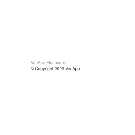
VocApp Flashcards
© Copyright 2026 VocApp
02-798 Mielczarskiego 8/58
Warsaw, Poland (EU)