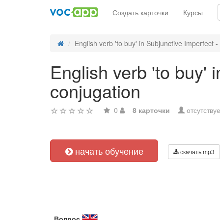
Создать карточки
Курсы
English verb 'to buy' in Subjunctive Imperfect - i
English verb 'to buy' 
conjugation
0
8 карточки
отсутствуе
начать обучение
скачать mp3
Вопрос