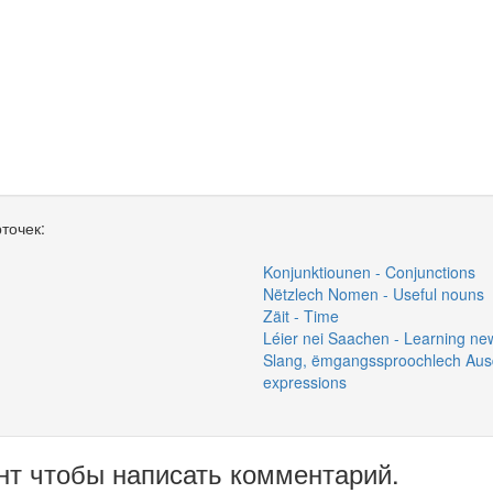
точек:
Konjunktiounen - Conjunctions
Nëtzlech Nomen - Useful nouns
Zäit - Time
Léier nei Saachen - Learning ne
Slang, ëmgangssproochlech Ausdr
expressions
нт чтобы написать комментарий.