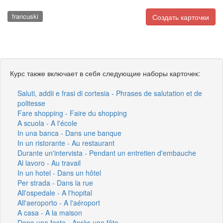
francuski
Создать карточки
Курс также включает в себя следующие наборы карточек:
Saluti, addii e frasi di cortesia - Phrases de salutation et de
politesse
Fare shopping - Faire du shopping
A scuola - A l'école
In una banca - Dans une banque
In un ristorante - Au restaurant
Durante un'intervista - Pendant un entretien d'embauche
Al lavoro - Au travail
In un hotel - Dans un hôtel
Per strada - Dans la rue
All'ospedale - A l'hopital
All'aeroporto - A l'aéroport
A casa - A la maison
Dopo una festa - Après une fête