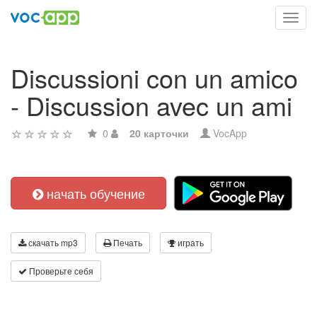
Toggl
navig
Discussioni con un amico
- Discussion avec un ami
0
20 карточки
VocApp
начать обучение
скачать mp3
Печать
играть
Проверьте себя