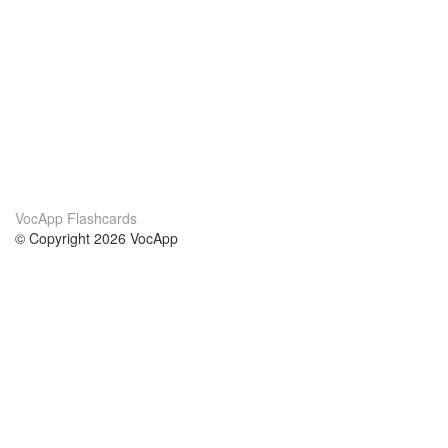
VocApp Flashcards
© Copyright 2026 VocApp
02-798 Mielczarskiego 8/58
Warsaw, Poland (EU)