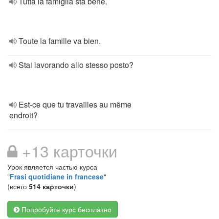
Tutta la famiglia sta bene.
Toute la famille va bien.
Stai lavorando allo stesso posto?
Est-ce que tu travailles au même
endroit?
+13 карточки
Урок является частью курса
"
Frasi quotidiane in francese
"
(всего
514 карточки
)
Попробуйте курс бесплатно