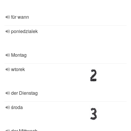
für wann
poniedzialek
Montag
wtorek
der Dienstag
środa
der Mittwoch