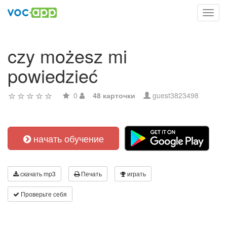
Toggl
navig
czy możesz mi
powiedzieć
0
48 карточки
guest3823498
начать обучение
скачать mp3
Печать
играть
Проверьте себя