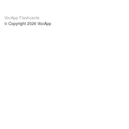
VocApp Flashcards
© Copyright 2026 VocApp
02-798 Mielczarskiego 8/58
Warsaw, Poland (EU)
О нас
Условия
наша команда
100% гарантия
Блог
политика конфиденциальности
правила
Контакт
GDPR
связаться
Курсы