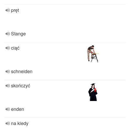
pręt
Stange
ciąć
schneiden
skończyć
enden
na kiedy