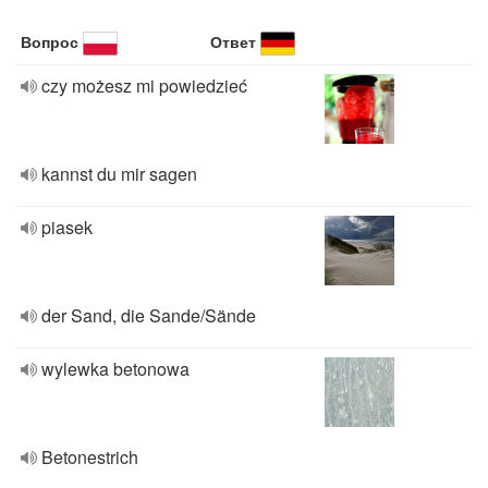
Вопрос
Ответ
czy możesz mi powiedzieć
kannst du mir sagen
piasek
der Sand, die Sande/Sände
wylewka betonowa
Betonestrich