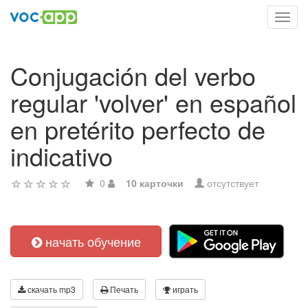
Toggl
navig
Conjugación del verbo
regular 'volver' en español
en pretérito perfecto de
indicativo
0
10 карточки
отсутствует
начать обучение
скачать mp3
Печать
играть