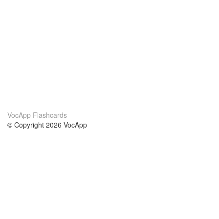
VocApp Flashcards
© Copyright 2026 VocApp
02-798 Mielczarskiego 8/58
Warsaw, Poland (EU)