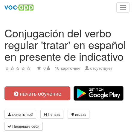
Toggl
navig
Conjugación del verbo
regular 'tratar' en español
en presente de indicativo
0
10 карточки
отсутствует
начать обучение
скачать mp3
Печать
играть
Проверьте себя