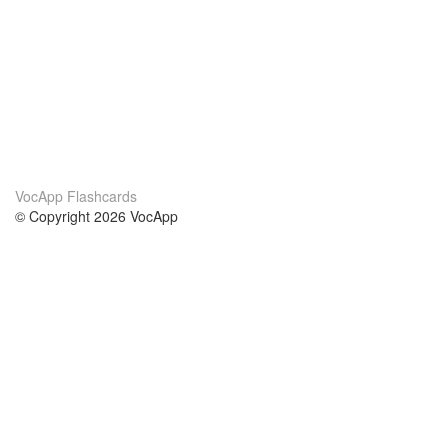
VocApp Flashcards
© Copyright 2026 VocApp
02-798 Mielczarskiego 8/58
Warsaw, Poland (EU)