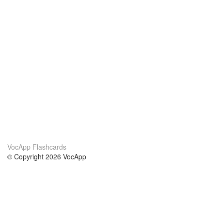
VocApp Flashcards
© Copyright 2026 VocApp
02-798 Mielczarskiego 8/58
Warsaw, Poland (EU)