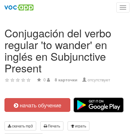
Toggl
navig
Conjugación del verbo
regular 'to wander' en
inglés en Subjunctive
Present
0
8 карточки
отсутствует
начать обучение
скачать mp3
Печать
играть