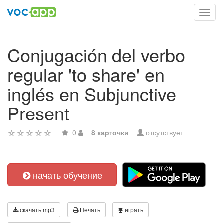
Toggl
navig
Conjugación del verbo
regular 'to share' en
inglés en Subjunctive
Present
0
8 карточки
отсутствует
начать обучение
скачать mp3
Печать
играть