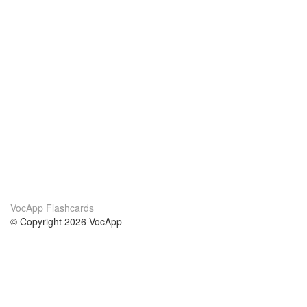
VocApp Flashcards
© Copyright 2026 VocApp
02-798 Mielczarskiego 8/58
Warsaw, Poland (EU)