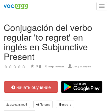
Toggl
navig
Conjugación del verbo
regular 'to regret' en
inglés en Subjunctive
Present
0
8 карточки
отсутствует
начать обучение
скачать mp3
Печать
играть