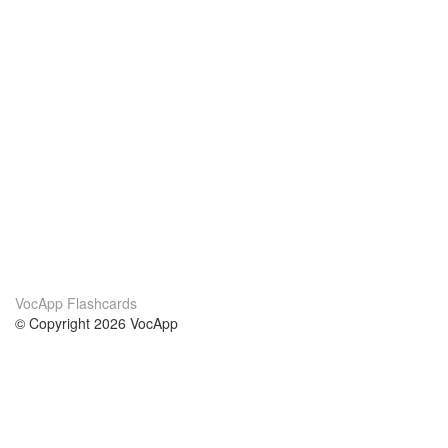
VocApp Flashcards
© Copyright 2026 VocApp
02-798 Mielczarskiego 8/58
Warsaw, Poland (EU)