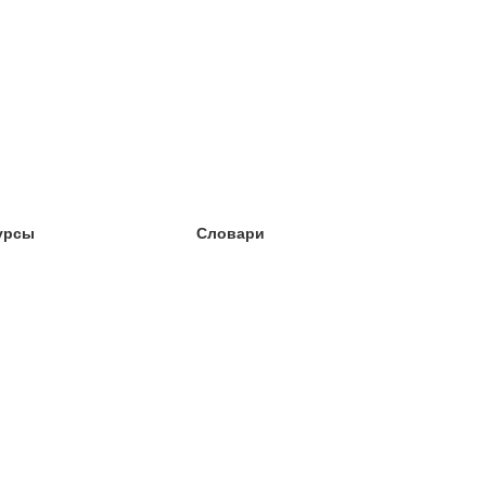
урсы
Словари
чёба английский
чёба немецкий
чёба испанский
чёба французский
чёба норвежский
чёба шведский