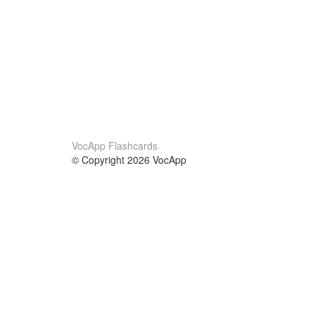
VocApp Flashcards
© Copyright 2026 VocApp
02-798 Mielczarskiego 8/58
Warsaw, Poland (EU)