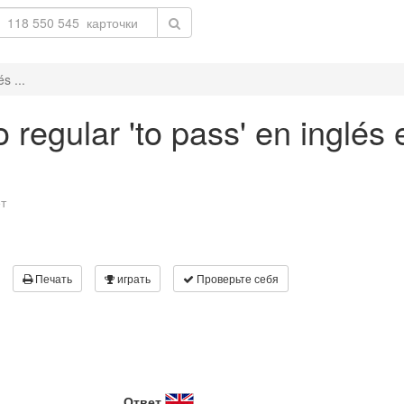
s ...
 regular 'to pass' en inglés
т
Печать
играть
Проверьте себя
Ответ