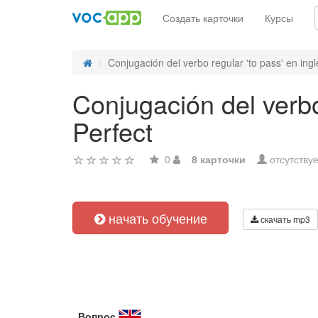
Создать карточки
Курсы
Conjugación del verbo regular 'to pass' en inglé
Conjugación del verbo
Perfect
0
8 карточки
отсутствуе
начать обучение
скачать mp3
Вопрос