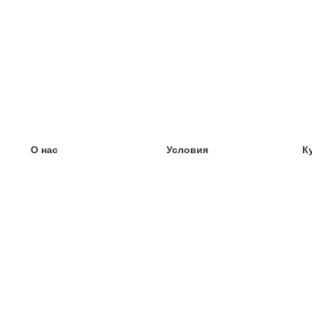
О нас
Условия
К
наша команда
100% гарантия
У
Блог
политика конфиденциальности
У
правила
У
Контакт
GDPR
У
связаться
У
Ещё
У
Помощь
новые карточки
Часто задаваемые вопросы
некоторые блоги
каталог