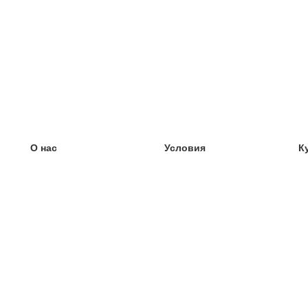
О нас
Условия
К
наша команда
100% гарантия
У
Блог
политика конфиденциальности
У
правила
У
Контакт
GDPR
У
связаться
У
Ещё
У
Помощь
новые карточки
Часто задаваемые вопросы
некоторые блоги
каталог