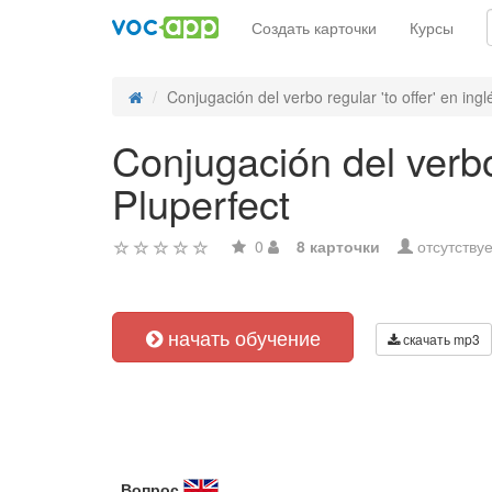
Создать карточки
Курсы
Conjugación del verbo regular 'to offer' en inglé
Conjugación del verbo 
Pluperfect
0
8 карточки
отсутствуе
начать обучение
скачать mp3
Вопрос