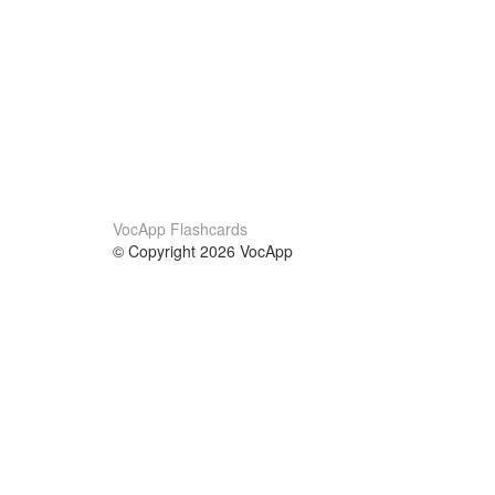
VocApp Flashcards
© Copyright 2026 VocApp
02-798 Mielczarskiego 8/58
Warsaw, Poland (EU)