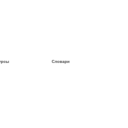
урсы
Словари
чёба английский
чёба немецкий
чёба испанский
чёба французский
чёба норвежский
чёба шведский