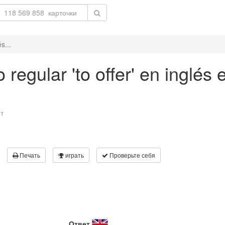
s...
regular 'to offer' en inglés
т
Печать
играть
Проверьте себя
Ответ