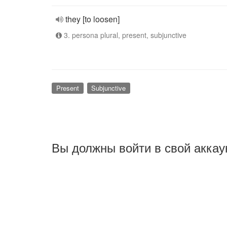
they [to loosen]
3. persona plural, present, subjunctive
Present
Subjunctive
Вы должны войти в свой аккау