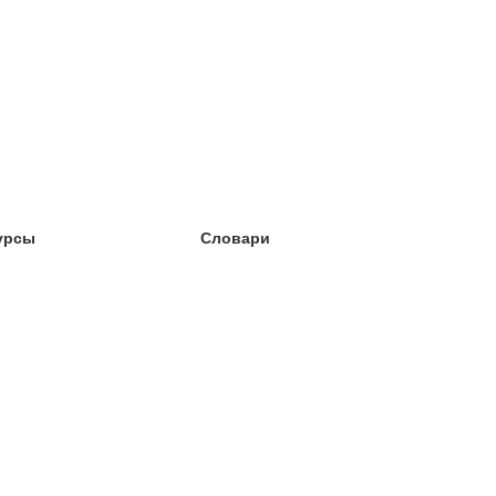
урсы
Словари
чёба английский
чёба немецкий
чёба испанский
чёба французский
чёба норвежский
чёба шведский