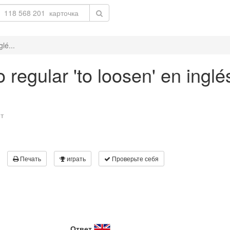
lé...
 regular 'to loosen' en inglé
т
Печать
играть
Проверьте себя
Ответ