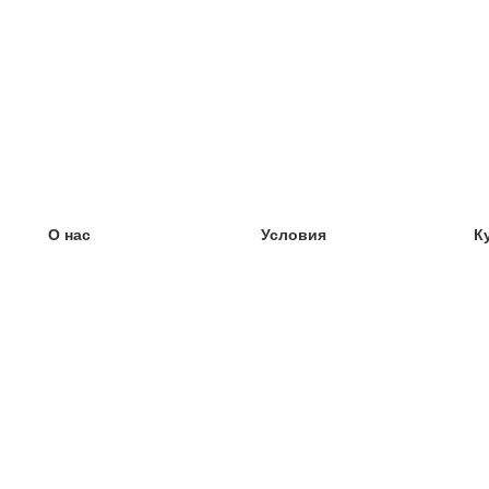
О нас
Условия
К
наша команда
100% гарантия
У
Блог
политика конфиденциальности
У
правила
У
Контакт
GDPR
У
связаться
У
Ещё
У
Помощь
новые карточки
Часто задаваемые вопросы
некоторые блоги
каталог