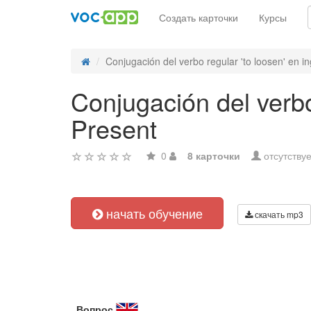
Создать карточки
Курсы
Conjugación del verbo regular 'to loosen' en ing
Conjugación del verbo
Present
0
8 карточки
отсутствуе
начать обучение
скачать mp3
Вопрос