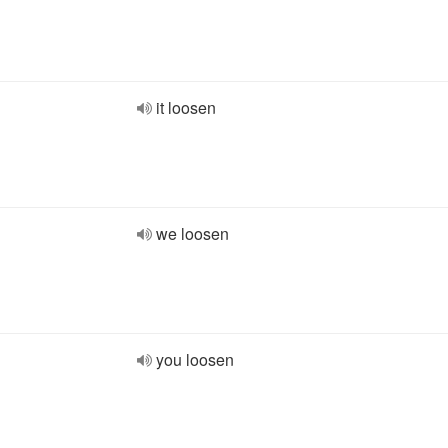
it loosen
we loosen
you loosen