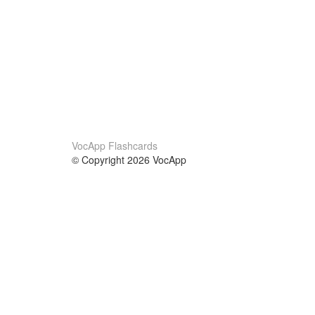
VocApp Flashcards
© Copyright 2026 VocApp
02-798 Mielczarskiego 8/58
Warsaw, Poland (EU)