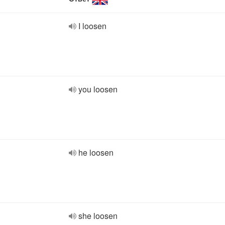
I loosen
you loosen
he loosen
she loosen