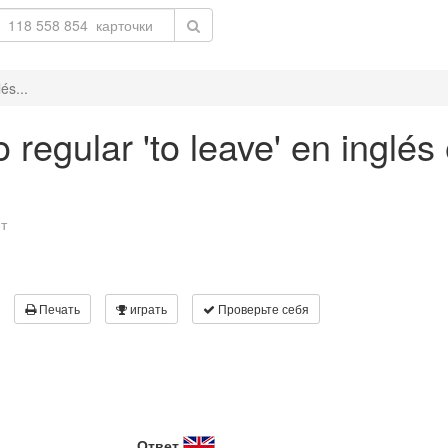
és...
 regular 'to leave' en inglés
т
Печать
играть
Проверьте себя
Ответ