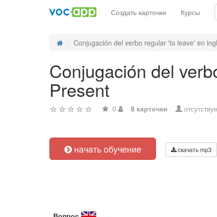
Создать карточки
Курсы
Conjugación del verbo regular 'to leave' en ingl
Conjugación del verbo
Present
0
8 карточки
отсутствуе
начать обучение
скачать mp3
Вопрос