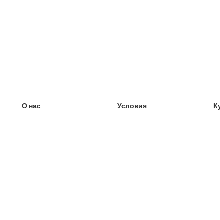
О нас
Условия
К
наша команда
100% гарантия
У
Блог
политика конфиденциальности
У
правила
У
Контакт
GDPR
У
связаться
У
Ещё
У
Помощь
новые карточки
Часто задаваемые вопросы
некоторые блоги
каталог