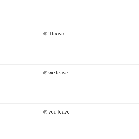
it leave
we leave
you leave