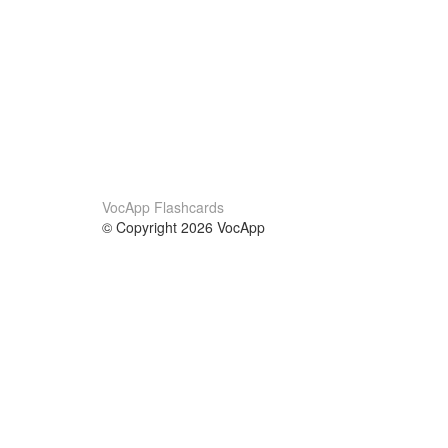
VocApp Flashcards
© Copyright 2026 VocApp
02-798 Mielczarskiego 8/58
Warsaw, Poland (EU)