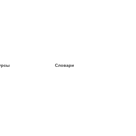
урсы
Словари
чёба английский
чёба немецкий
чёба испанский
чёба французский
чёба норвежский
чёба шведский