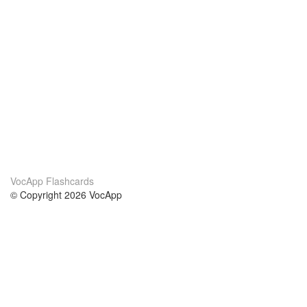
VocApp Flashcards
© Copyright 2026 VocApp
02-798 Mielczarskiego 8/58
Warsaw, Poland (EU)