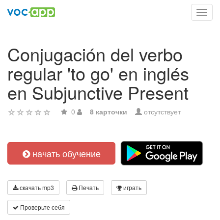
Toggl
navig
Conjugación del verbo
regular 'to go' en inglés
en Subjunctive Present
0
8 карточки
отсутствует
начать обучение
скачать mp3
Печать
играть
Проверьте себя