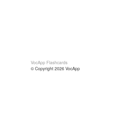
VocApp Flashcards
© Copyright 2026 VocApp
02-798 Mielczarskiego 8/58
Warsaw, Poland (EU)