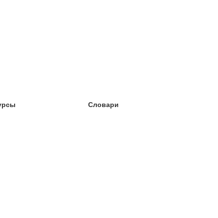
урсы
Словари
чёба английский
чёба немецкий
чёба испанский
чёба французский
чёба норвежский
чёба шведский