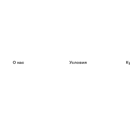
О нас
Условия
К
наша команда
100% гарантия
У
Блог
политика конфиденциальности
У
правила
У
Контакт
GDPR
У
связаться
У
Ещё
У
Помощь
новые карточки
Часто задаваемые вопросы
некоторые блоги
каталог