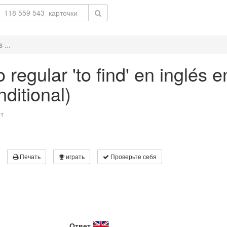
 ...
 regular 'to find' en inglés 
nditional)
т
Печать
играть
Проверьте себя
Ответ