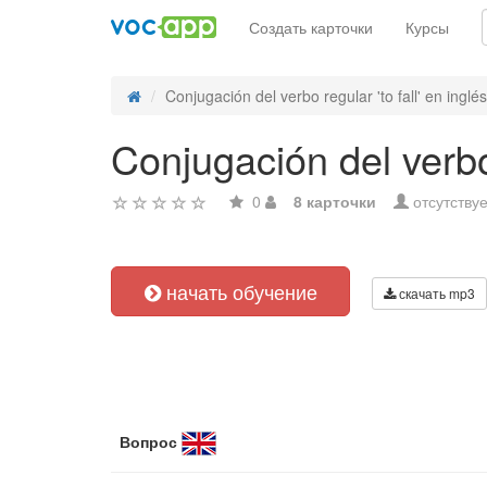
Создать карточки
Курсы
Conjugación del verbo regular 'to fall' en inglés 
Conjugación del verbo 
0
8 карточки
отсутствуе
начать обучение
скачать mp3
Вопрос