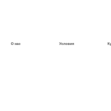
О нас
Условия
К
наша команда
100% гарантия
У
Блог
политика конфиденциальности
У
правила
У
Контакт
GDPR
У
связаться
У
Ещё
У
Помощь
новые карточки
Часто задаваемые вопросы
некоторые блоги
каталог