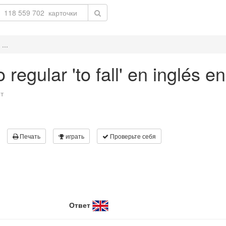
...
regular 'to fall' en inglés e
т
Печать
играть
Проверьте себя
Ответ