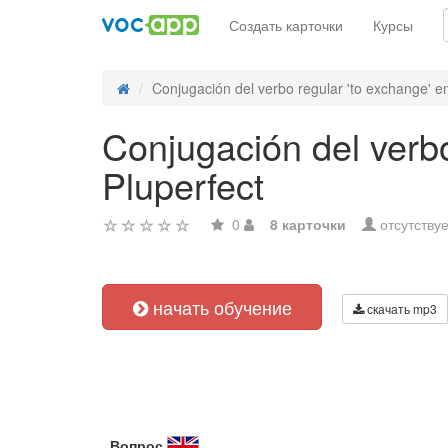
Создать карточки
Курсы
Conjugación del verbo regular 'to exchange' en
Conjugación del verbo
Pluperfect
0
8 карточки
отсутствуе
начать обучение
скачать mp3
Вопрос