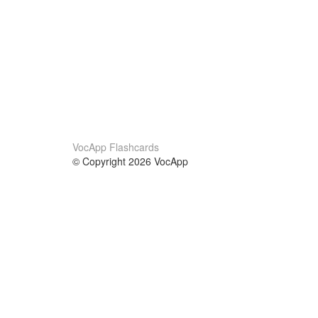
VocApp Flashcards
© Copyright 2026 VocApp
02-798 Mielczarskiego 8/58
Warsaw, Poland (EU)