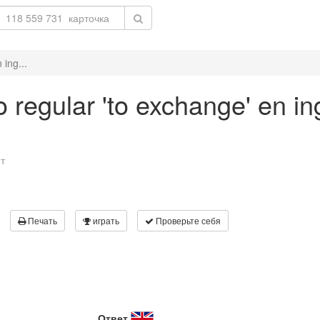
 ing...
 regular 'to exchange' en in
т
Печать
играть
Проверьте себя
Ответ