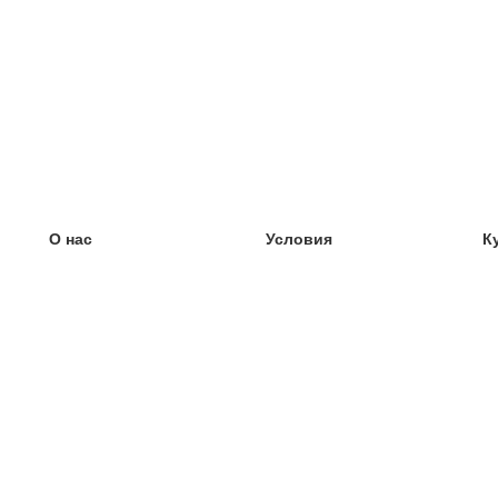
О нас
Условия
К
наша команда
100% гарантия
У
Блог
политика конфиденциальности
У
правила
У
Контакт
GDPR
У
связаться
У
Ещё
У
Помощь
новые карточки
Часто задаваемые вопросы
некоторые блоги
каталог