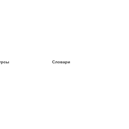
урсы
Словари
чёба английский
чёба немецкий
чёба испанский
чёба французский
чёба норвежский
чёба шведский