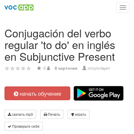
Toggl
navig
Conjugación del verbo
regular 'to do' en inglés
en Subjunctive Present
0
8 карточки
отсутствует
начать обучение
скачать mp3
Печать
играть
Проверьте себя