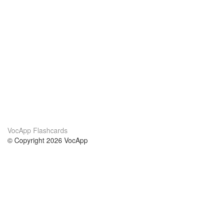
VocApp Flashcards
© Copyright 2026 VocApp
02-798 Mielczarskiego 8/58
Warsaw, Poland (EU)