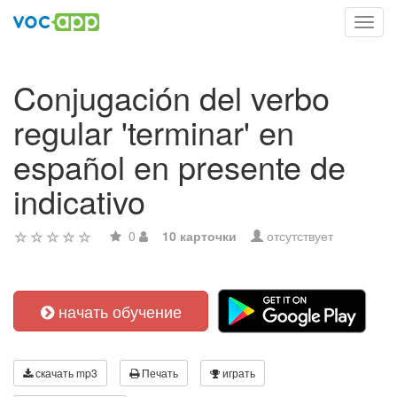
Toggl
navig
Conjugación del verbo
regular 'terminar' en
español en presente de
indicativo
0
10 карточки
отсутствует
начать обучение
скачать mp3
Печать
играть