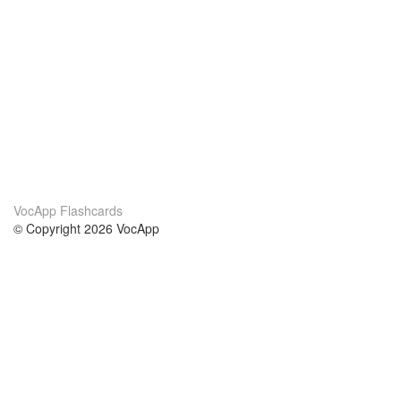
VocApp Flashcards
© Copyright 2026 VocApp
02-798 Mielczarskiego 8/58
Warsaw, Poland (EU)