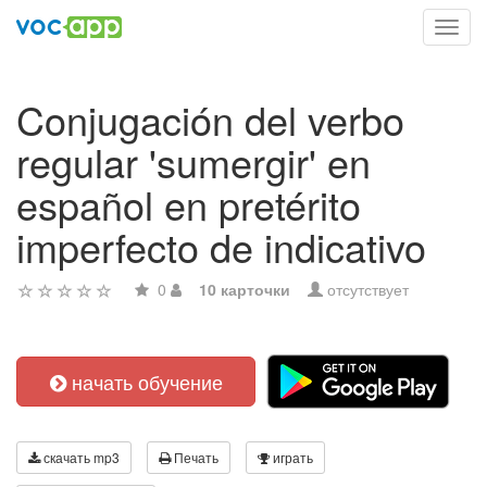
Toggl
navig
Conjugación del verbo
regular 'sumergir' en
español en pretérito
imperfecto de indicativo
0
10 карточки
отсутствует
начать обучение
скачать mp3
Печать
играть