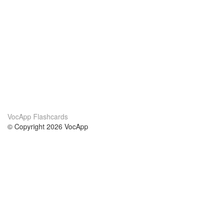
VocApp Flashcards
© Copyright 2026 VocApp
02-798 Mielczarskiego 8/58
Warsaw, Poland (EU)