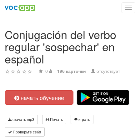
Toggl
navig
Conjugación del verbo
regular 'sospechar' en
español
0
196 карточки
отсутствует
начать обучение
скачать mp3
Печать
играть
Проверьте себя