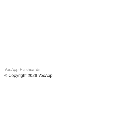
VocApp Flashcards
© Copyright 2026 VocApp
02-798 Mielczarskiego 8/58
Warsaw, Poland (EU)