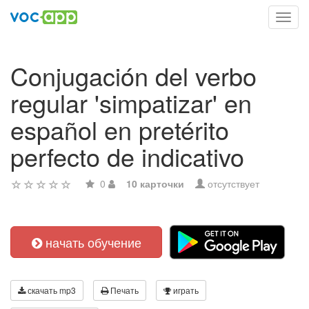
Toggl
navig
Conjugación del verbo
regular 'simpatizar' en
español en pretérito
perfecto de indicativo
0
10 карточки
отсутствует
начать обучение
скачать mp3
Печать
играть