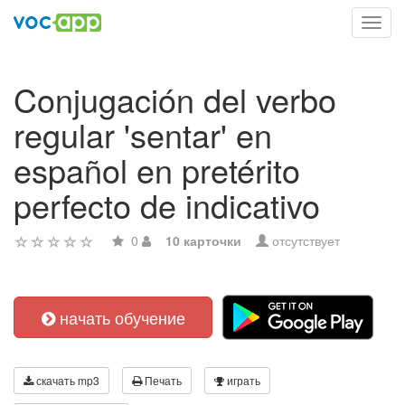
Toggl
navig
Conjugación del verbo
regular 'sentar' en
español en pretérito
perfecto de indicativo
0
10 карточки
отсутствует
начать обучение
скачать mp3
Печать
играть