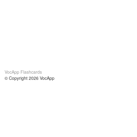
VocApp Flashcards
© Copyright 2026 VocApp
02-798 Mielczarskiego 8/58
Warsaw, Poland (EU)