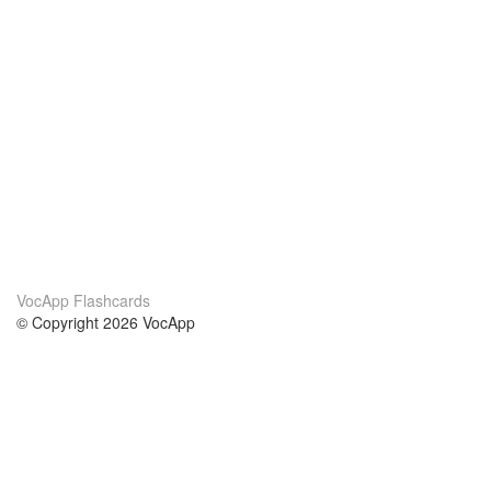
VocApp Flashcards
© Copyright 2026 VocApp
02-798 Mielczarskiego 8/58
Warsaw, Poland (EU)