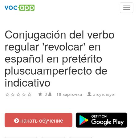
Toggl
navig
Conjugación del verbo
regular 'revolcar' en
español en pretérito
pluscuamperfecto de
indicativo
0
10 карточки
отсутствует
начать обучение