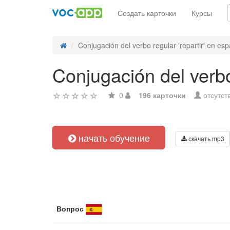
Создать карточки
Курсы
Conjugación del verbo regular 'repartir' en esp
Conjugación del verbo
0
196 карточки
отсутст
начать обучение
скачать mp3
Вопрос