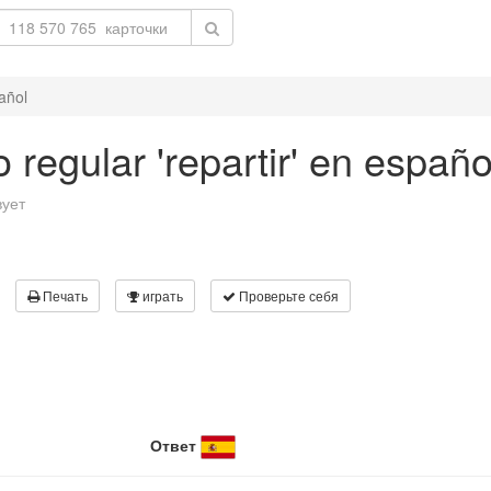
añol
 regular 'repartir' en españo
вует
Печать
играть
Проверьте себя
Ответ