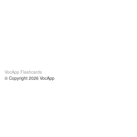
VocApp Flashcards
© Copyright 2026 VocApp
02-798 Mielczarskiego 8/58
Warsaw, Poland (EU)