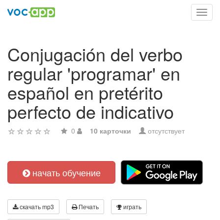
Toggl
navig
Conjugación del verbo
regular 'programar' en
español en pretérito
perfecto de indicativo
0
10 карточки
отсутствует
начать обучение
скачать mp3
Печать
играть